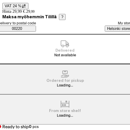
VAT 24 %
Price details
Hinta 29,99 €.
29
,
99
Maksa myöhemmin Tilillä
?
elect order method
elivery to postal code
My sto
Saatavuustiedot
00220
Helsinki store
Delivered
Not available
Ordered for pickup
Loading...
From store shelf
Loading...
Ready to ship
0
pcs