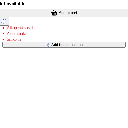
ot available
Add to cart
Alkuperäistarvike
Antaa suojaa
Silikonia
Add to comparison
Payment services