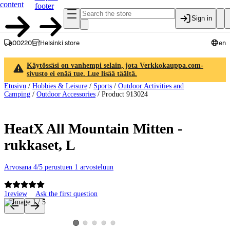
content
footer
Sign in
00220
Helsinki store
en
Käytössäsi on vanhempi selain, jota Verkkokauppa.com-
sivusto ei enää tue. Lue lisää täältä.
Etusivu
/
Hobbies & Leisure
/
Sports
/
Outdoor Activities and
Camping
/
Outdoor Accessories
/
Product 913024
HeatX All Mountain Mitten -
rukkaset, L
Arvosana 4/5 perustuen 1 arvosteluun
1
review
Ask the first question
Product images and videos
View product image 2
View product image 3
View product image 4
View product image 5
View product image 1