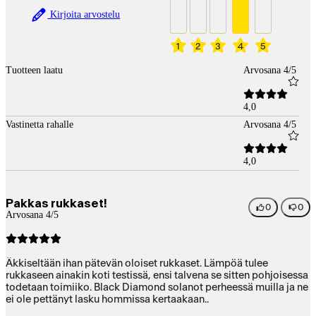
Kirjoita arvostelu
1
2
3
4
5
Tuotteen laatu
Arvosana 4/5
4,0
Vastinetta rahalle
Arvosana 4/5
4,0
Pakkas rukkaset!
0
0
Arvosana 4/5
Äkkiseltään ihan pätevän oloiset rukkaset. Lämpöä tulee
rukkaseen ainakin koti testissä, ensi talvena se sitten pohjoisessa
todetaan toimiiko. Black Diamond solanot perheessä muilla ja ne
ei ole pettänyt lasku hommissa kertaakaan..