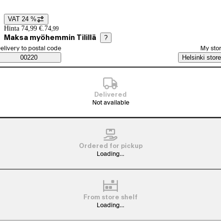
VAT 24 %
Price details
Hinta 74,99 €.
74
,
99
Maksa myöhemmin Tilillä
?
elect order method
elivery to postal code
My sto
Saatavuustiedot
00220
Helsinki store
Delivered
Not available
Ordered for pickup
Loading...
From store shelf
Loading...