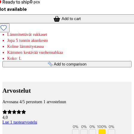
Ready to ship
0
pcs
ot available
Add to cart
Lämmitettävät rukkaset
Jopa 5 tunnin akunkesto
Kolme lämmitystasoa
Kämmen kestävää vuohennahkaa
Koko: L
Add to comparison
Payment services
Arvostelut
Arvosana 4/5 perustuen 1 arvosteluun
4,0
Lue 1 tuotearvostelu
0
%
0
%
0
%
100
%
0
%