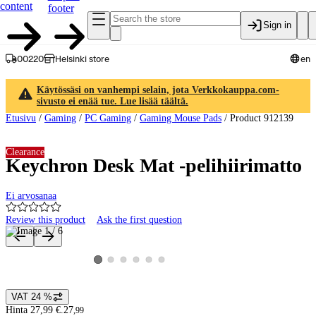
content
footer
Sign in
00220
Helsinki store
en
Käytössäsi on vanhempi selain, jota Verkkokauppa.com-
sivusto ei enää tue. Lue lisää täältä.
Etusivu
/
Gaming
/
PC Gaming
/
Gaming Mouse Pads
/
Product 912139
Clearance
Keychron Desk Mat -pelihiirimatto
Ei arvosanaa
Review this product
Ask the first question
Product images and videos
View product image 2
View product image 3
View product image 4
View product image 5
View product image 6
View product image 1
VAT 24 %
Price details
Hinta 27,99 €.
27
,
99