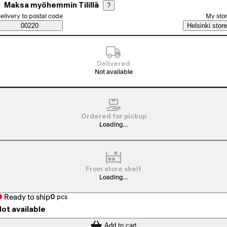
Maksa myöhemmin Tilillä
?
elect order method
elivery to postal code
My sto
Saatavuustiedot
00220
Helsinki store
Delivered
Not available
Ordered for pickup
Loading...
From store shelf
Loading...
Ready to ship
0
pcs
ot available
Add to cart