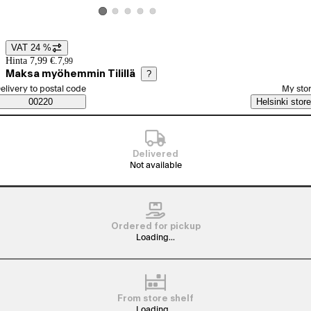
View product image 2
View product image 3
View product image 4
View product image 5
View product image 1
VAT 24 %
Price details
Hinta 7,99 €.
7
,
99
Maksa myöhemmin Tilillä
?
elect order method
elivery to postal code
My sto
Saatavuustiedot
00220
Helsinki store
Delivered
Not available
Ordered for pickup
Loading...
From store shelf
Loading...