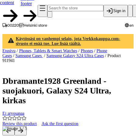
content
footer
Sign in
00220
Helsinki store
en
Käytössäsi on vanhempi selain, jota Verkkokauppa.com-
sivusto ei enää tue. Lue lisää täältä.
Etusivu
/
Phones, Tablets & Smart Watches
/
Phones
/
Phone
Cases
/
Samsung Cases
/
Samsung Galaxy S24 Ultra Cases
/
Product
911941
Dbramante1928 Greenland -
suojakuori, Galaxy S24 Ultra,
kirkas
Ei arvosanaa
Review this product
Ask the first question
Product images and videos