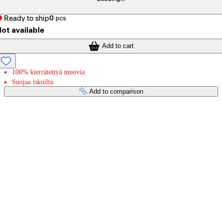
Ready to ship
0
pcs
ot available
Add to cart
100% kierrätettyä muovia
Suojaa iskuilta
Add to comparison
Payment services