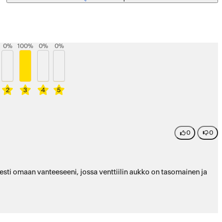
0
%
100
%
0
%
0
%
2
3
4
5
0
0
isesti omaan vanteeseeni, jossa venttiilin aukko on tasomainen ja