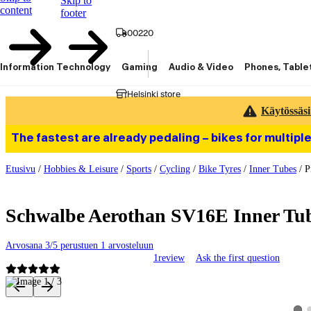
Skip to
content
footer
00220
Information Technology
Gaming
Audio & Video
Phones, Table
Helsinki store
Käytössäsi
The fastest are already pedaling – bikes for multiple
Etusivu
/
Hobbies & Leisure
/
Sports
/
Cycling
/
Bike Tyres
/
Inner Tubes
/
P
Schwalbe Aerothan SV16E Inner Tub
Arvosana 3/5 perustuen 1 arvosteluun
1
review
Ask the first question
Product images and videos