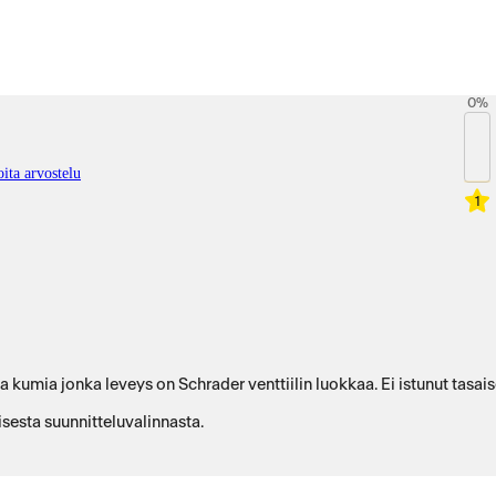
0
%
ita arvostelu
1
aa kumia jonka leveys on Schrader venttiilin luokkaa. Ei istunut tasa
sesta suunnitteluvalinnasta.