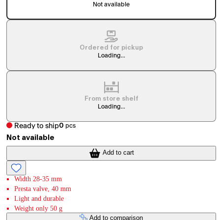
Not available
Ordered for pickup
Loading...
From store shelf
Loading...
Ready to ship
0
pcs
Not available
Add to cart
Width 28-35 mm
Presta valve, 40 mm
Light and durable
Weight only 50 g
Add to comparison