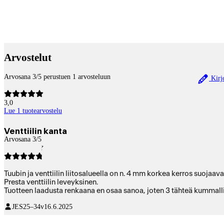
Payment services
Arvostelut
Arvosana 3/5 perustuen 1 arvosteluun
Kirjo
3,0
Lue 1 tuotearvostelu
Venttiilin kanta
Arvosana 3/5
Tuubin ja venttiilin liitosalueella on n. 4 mm korkea kerros suojaav
Presta venttiilin leveyksinen.
Tuotteen laadusta renkaana en osaa sanoa, joten 3 tähteä kummalli
JES
25–34v
16.6.2025