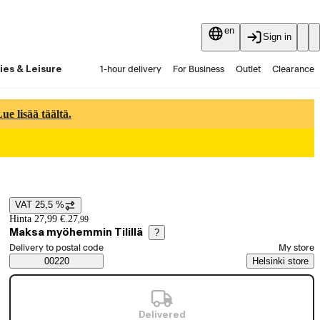
en
Sign in
ies & Leisure
1-hour delivery
For Business
Outlet
Clearance
Guides and articles
Vaihtokauppa
Services
Latest
e lisää täältä.
VAT 25,5 %
Price details
Hinta 27,99 €.
27
,
99
Maksa myöhemmin Tilillä
?
Select order method
Delivery to postal code
My store
Saatavuustiedot
00220
Helsinki store
Delivered