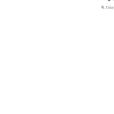
View
Enlar