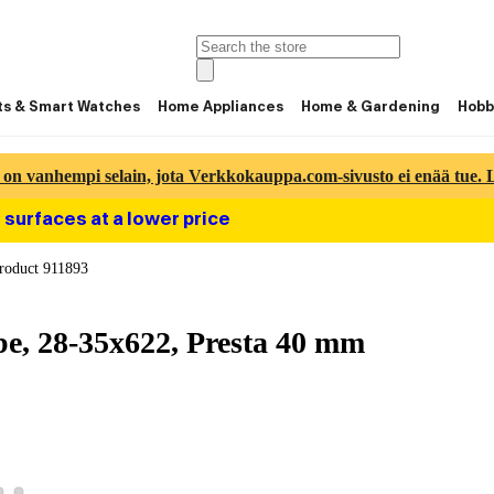
ts & Smart Watches
Home Appliances
Home & Gardening
Hobb
 on vanhempi selain, jota Verkkokauppa.com-sivusto ei enää tue. Lu
 surfaces at a lower price
roduct 911893
e, 28-35x622, Presta 40 mm