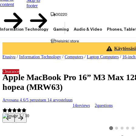
Skip to
content
footer
00220
Information Technology
Gaming
Audio & Video
Phones, Table
Helsinki store
Käytössäsi
Etusivu
/
Information Technology
/
Computers
/
Laptop Computers
/
16-inch
Clearance
Apple MacBook Pro 16” M3 Max 128 
hopea (MRW63)
Arvosana 4.6/5 perustuen 14 arvosteluun
14
reviews
2
questions
Product images and videos
View product image
View product 
View pro
Vie
View product imag