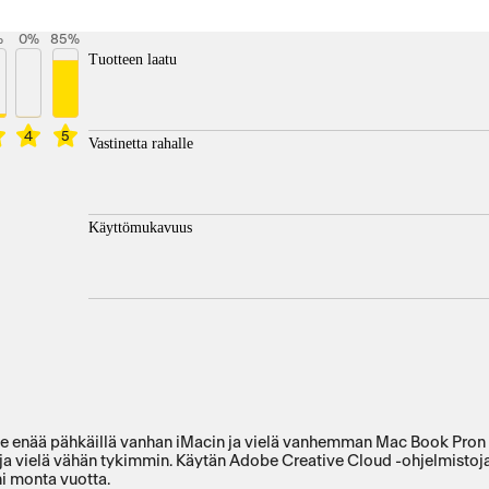
%
0
%
85
%
Tuotteen laatu
4
5
Vastinetta rahalle
Käyttömukavuus
tse enää pähkäillä vanhan iMacin ja vielä vanhemman Mac Book Pron p
llakin ja vielä vähän tykimmin. Käytän Adobe Creative Cloud -ohjelmist
ni monta vuotta.