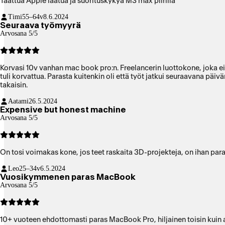
Taattua Apple laatua ja suorituskykyä M3 max piirillä
Timi
55–64v
8.6.2024
Seuraava työmyyrä
Arvosana 5/5
Korvasi 10v vanhan mac book pro:n. Freelancerin luottokone, joka ei ole vielä kertaakaan pettänyt. Nyt kuukausi käytössä ja ne ominaisuudet mitä piti vanhan koneen osalta korvattua, kuten lisää tehoa
tuli korvattua. Parasta kuitenkin oli että työt jatkui seuraavana päiv
takaisin.
Aatami
26.5.2024
Expensive but honest machine
Arvosana 5/5
On tosi voimakas kone, jos teet raskaita 3D-projekteja, on ihan paras
Leo
25–34v
6.5.2024
Vuosikymmenen paras MacBook
Arvosana 5/5
10+ vuoteen ehdottomasti paras MacBook Pro, hiljainen toisin kuin ai