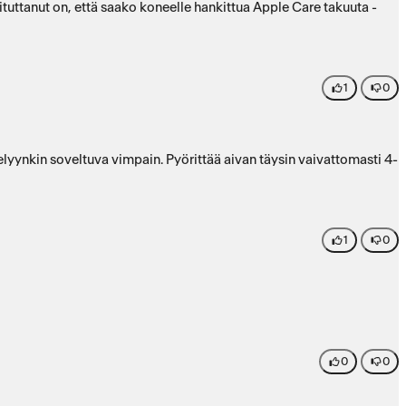
tuttanut on, että saako koneelle hankittua Apple Care takuuta -
1
0
ttelyynkin soveltuva vimpain. Pyörittää aivan täysin vaivattomasti 4-
1
0
0
0