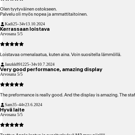
Olen tyytyväinen ostokseen.
Palvelu oli myös nopea ja ammattitaitoinen.
Kadi
25–34v
13.10.2024
Kerrassaan loistava
Arvosana 5/5
Loistavaa omenalaatua, kuten aina. Voin suositella lämmöllä.
Janzkk8912
25–34v
10.7.2024
Very good performance, amazing display
Arvosana 5/5
The preformance is really good. And the display is amazing. The sta
Sam
35–44v
23.6.2024
Hyvä laite
Arvosana 5/5