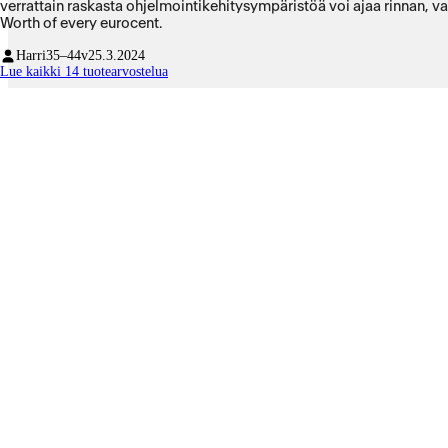
verrattain raskasta ohjelmointikehitysympäristöä voi ajaa rinnan, vai
Worth of every eurocent.
Harri
35–44v
25.3.2024
Lue kaikki 14 tuotearvostelua