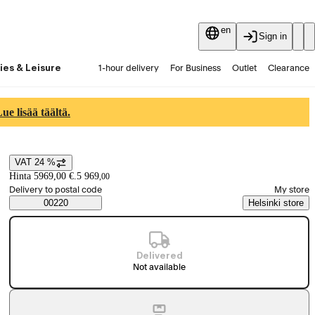
en
Sign in
ies & Leisure
1-hour delivery
For Business
Outlet
Clearance
Guides and articles
Vaihtokauppa
Services
Latest
e lisää täältä.
VAT 24 %
Price details
Hinta 5969,00 €.
5 969
,
00
Select order method
Delivery to postal code
My store
Saatavuustiedot
00220
Helsinki store
Delivered
Not available