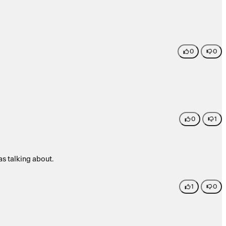
0
0
0
1
s talking about.
1
0