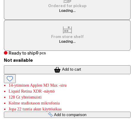
Ordered for pickup
Loading...
From store shelf
Loading...
Ready to ship
0
pcs
Not available
Add to cart
14-ytiminen Applen M3 Max -siru
Liquid Retina XDR ‐näyttö
128 Gt yhteismuisti
Kolme studiotason mikrofonia
Jopa 22 tuntia akun käyttöaikaa
Add to comparison