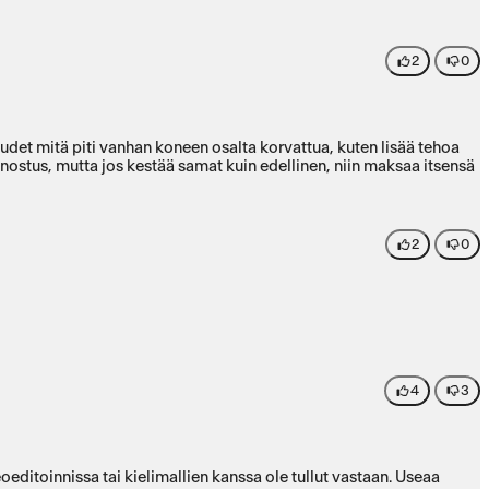
2
0
panostus, mutta jos kestää samat kuin edellinen, niin maksaa itsensä
2
0
4
3
oeditoinnissa tai kielimallien kanssa ole tullut vastaan. Useaa