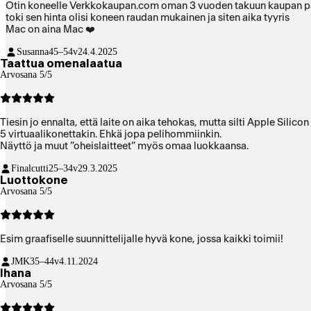
Otin koneelle Verkkokaupan.com oman 3 vuoden takuun kaupan päälle,
toki sen hinta olisi koneen raudan mukainen ja siten aika tyyris
Mac on aina Mac ❤️
Susanna
45–54v
24.4.2025
Taattua omenalaatua
Arvosana 5/5
Tiesin jo ennalta, että laite on aika tehokas, mutta silti Apple Sili
5 virtuaalikonettakin. Ehkä jopa pelihommiinkin.
Näyttö ja muut ”oheislaitteet” myös omaa luokkaansa.
Finalcutti
25–34v
29.3.2025
Luottokone
Arvosana 5/5
Esim graafiselle suunnittelijalle hyvä kone, jossa kaikki toimii!
JMK
35–44v
4.11.2024
Ihana
Arvosana 5/5