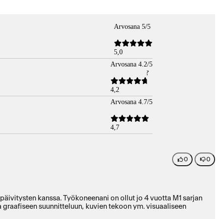
Arvosana 5/5
5,0
Arvosana 4.2/5
4,2
Arvosana 4.7/5
4,7
0
0
äivitysten kanssa. Työkoneenani on ollut jo 4 vuotta M1 sarjan
oja graafiseen suunnitteluun, kuvien tekoon ym. visuaaliseen