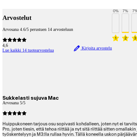
Payment services
0
%
7
%
7
Arvostelut
Arvosana 4.6/5 perustuen 14 arvosteluun
1
2
3
4,6
Kirjoita arvostelu
Lue kaikki 14 tuotearvostelua
Sukkelasti sujuva Mac
Arvosana 5/5
Huippukoneen tarjous osu sopivasti kohdalleen, joten nyt ei tarvi
Pro, joten tiesin, että tehoa riittää ja nyt sitä riittää sitten oma
työskentelyyn ja M3:lla rullaa hyvin. Tällä koneella uskon pärjäävä