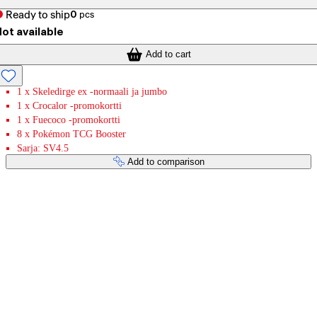
Ready to ship
0
pcs
ot available
Add to cart
1 x Skeledirge ex -normaali ja jumbo
1 x Crocalor -promokortti
1 x Fuecoco -promokortti
8 x Pokémon TCG Booster
Sarja: SV4.5
Add to comparison
Payment services