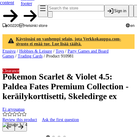
content
footer
Sign in
00220
Helsinki store
en
Käytössäsi on vanhempi selain, jota Verkkokauppa.com-
sivusto ei enää tue. Lue lisää täältä.
Etusivu
/
Hobbies & Leisure
/
Toys
/
Party Games and Board
Games
/
Trading Cards
/
Product 910981
Clearance
Pokemon Scarlet & Violet 4.5:
Paldea Fates Premium Collection -
keräilykorttisetti, Skeledirge ex
Ei arvosanaa
Review this product
Ask the first question
Product images and videos