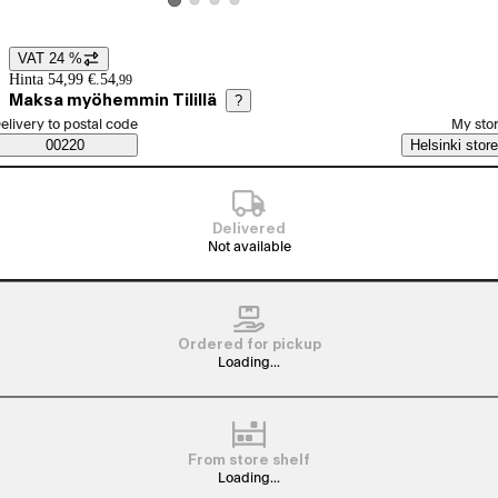
View product image 2
View product image 3
View product image 4
View product image 1
VAT 24 %
Price details
Hinta 54,99 €.
54
,
99
Maksa myöhemmin Tilillä
?
elect order method
elivery to postal code
My sto
Saatavuustiedot
00220
Helsinki store
Delivered
Not available
Ordered for pickup
Loading...
From store shelf
Loading...