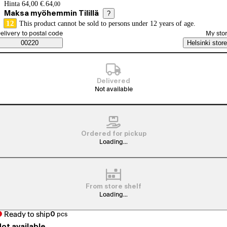
Price details
Hinta 64,00 €.
64
,
00
Maksa myöhemmin Tilillä
?
12
This product cannot be sold to persons under 12 years of age.
elect order method
elivery to postal code
My sto
Saatavuustiedot
00220
Helsinki store
Delivered
Not available
Ordered for pickup
Loading...
From store shelf
Loading...
Ready to ship
0
pcs
ot available