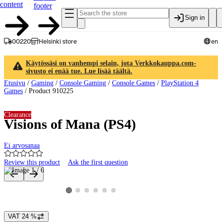
content
footer
Sign in
00220
Helsinki store
en
Käytössäsi on vanhempi selain, jota Verkkokauppa.com-
sivusto ei enää tue. Lue lisää täältä.
Etusivu
/
Gaming
/
Console Gaming
/
Console Games
/
PlayStation 4
Games
/
Product 910225
Clearance
Visions of Mana (PS4)
Ei arvosanaa
Review this product
Ask the first question
Product images and videos
View product image 2
View product image 3
View product image 4
View product image 5
View product image 6
View product image 1
VAT 24 %