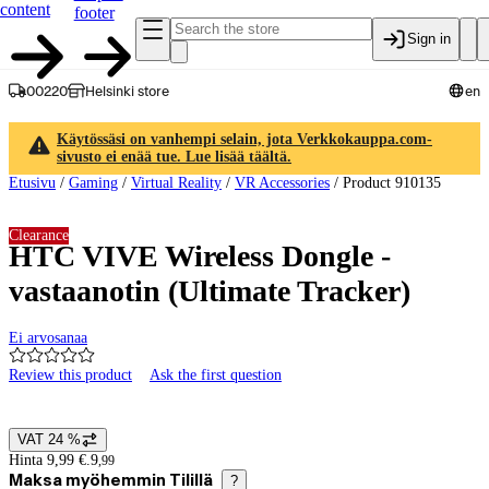
content
footer
Sign in
00220
Helsinki store
en
Käytössäsi on vanhempi selain, jota Verkkokauppa.com-
sivusto ei enää tue. Lue lisää täältä.
Etusivu
/
Gaming
/
Virtual Reality
/
VR Accessories
/
Product 910135
Clearance
HTC VIVE Wireless Dongle -
vastaanotin (Ultimate Tracker)
Ei arvosanaa
Review this product
Ask the first question
Product images and videos
VAT 24 %
Price details
Hinta 9,99 €.
9
,
99
Maksa myöhemmin Tilillä
?