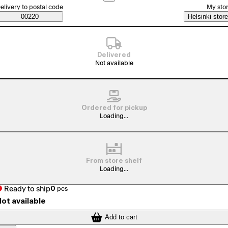
elect order method
elivery to postal code
My sto
Saatavuustiedot
00220
Helsinki store
Delivered
Not available
Ordered for pickup
Loading...
From store shelf
Loading...
Ready to ship
0
pcs
ot available
Add to cart