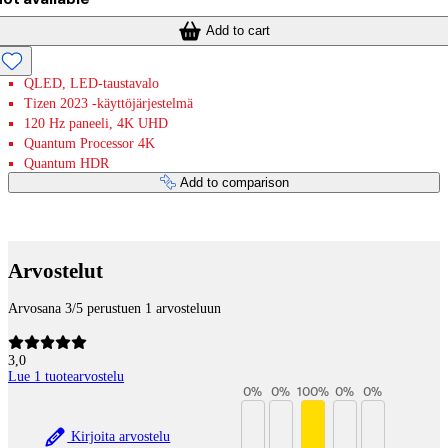
Add to cart
QLED, LED-taustavalo
Tizen 2023 -käyttöjärjestelmä
120 Hz paneeli, 4K UHD
Quantum Processor 4K
Quantum HDR
Add to comparison
Payment services
Arvostelut
Arvosana 3/5 perustuen 1 arvosteluun
3,0
Lue 1 tuotearvostelu
0
%
0
%
100
%
0
%
0
%
Kirjoita arvostelu