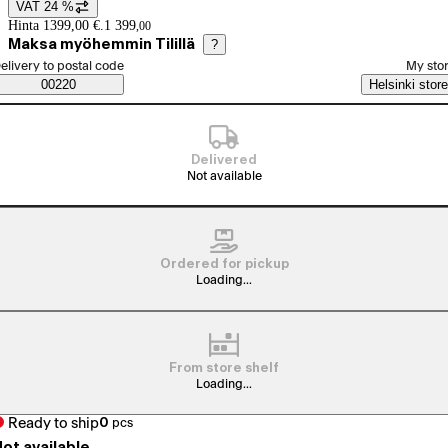
VAT 24 %
Price details
Hinta 1399,00 €.
1 399
,
00
Maksa myöhemmin Tilillä
?
elect order method
elivery to postal code
My sto
Saatavuustiedot
00220
Helsinki store
Delivered
Not available
Ordered for pickup
Loading...
From store shelf
Loading...
Ready to ship
0
pcs
ot available