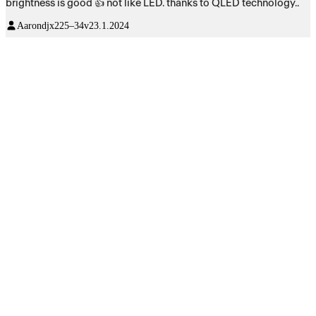
brightness is good 👍 not like LED. thanks to QLED technology..
Aarondjx2
25–34v
23.1.2024