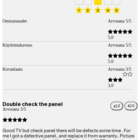
1
2
3
4
5
Ominaisuudet
Arvosana 5/5
5,0
Käyttömukavuus
Arvosana 5/5
5,0
Kuvanlaatu
Arvosana 3/5
3,0
Double check the panel
2
0
Arvosana 3/5
Good TV but check panel there will be defects some time . For
me I got a defective panel.. and replace it from warranty.. Picture