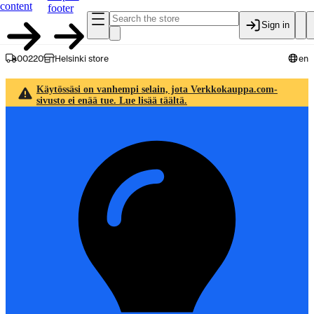
content
footer
Sign in
00220
Helsinki store
en
Käytössäsi on vanhempi selain, jota Verkkokauppa.com-
sivusto ei enää tue. Lue lisää täältä.