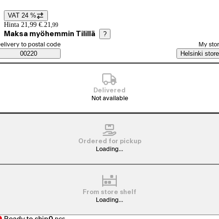
VAT 24 %
Price details
Hinta 21,99 €.
21
,
99
Maksa myöhemmin Tilillä
?
elect order method
elivery to postal code
My sto
Saatavuustiedot
00220
Helsinki store
Delivered
Not available
Ordered for pickup
Loading...
From store shelf
Loading...
0
pcs