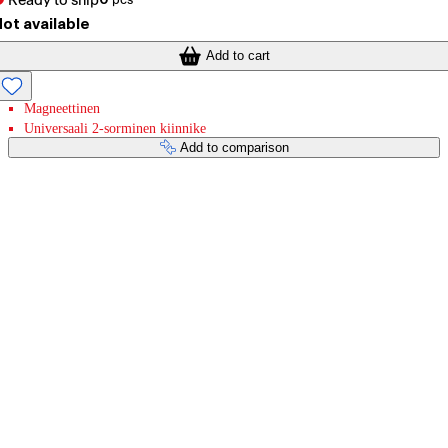
Ready to ship
ot available
Add to cart
Magneettinen
Universaali 2-sorminen kiinnike
Add to comparison
Payment services