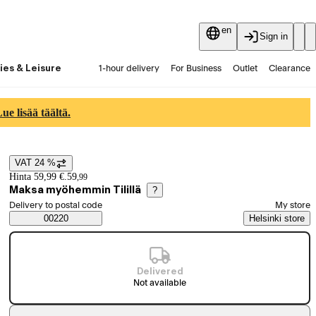
en
Sign in
ies & Leisure
1-hour delivery
For Business
Outlet
Clearance
Guides and articles
Vaihtokauppa
Services
Latest
e lisää täältä.
VAT 24 %
Price details
Hinta 59,99 €.
59
,
99
Maksa myöhemmin Tilillä
?
Select order method
Delivery to postal code
My store
Saatavuustiedot
00220
Helsinki store
Delivered
Not available