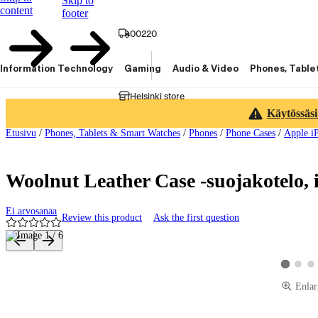
Skip to
content
footer
00220
Information Technology
Gaming
Audio & Video
Phones, Table
Helsinki store
Käytössäsi
Etusivu
/
Phones, Tablets & Smart Watches
/
Phones
/
Phone Cases
/
Apple i
Woolnut Leather Case -suojakotelo, 
Ei arvosanaa
Review this product
Ask the first question
Product images and videos
View pro
Vie
View prod
Enlar