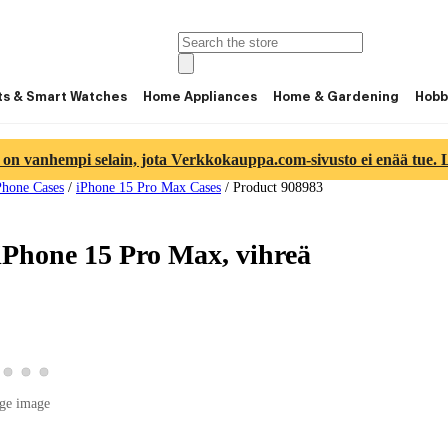
ts & Smart Watches
Home Appliances
Home & Gardening
Hobb
 on vanhempi selain, jota Verkkokauppa.com-sivusto ei enää tue. Lu
Phone Cases
/
iPhone 15 Pro Max Cases
/
Product 908983
iPhone 15 Pro Max, vihreä
duct image 2
w product image 3
View product image 4
View product image 5
View product image 6
uct image 1
ge image