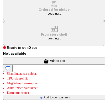
Ordered for pickup
Loading...
From store shelf
Loading...
Ready to ship
0
pcs
Not available
Add to cart
Skandinaavista nahkaa
TPU-sivuseinät
MagSafe-yhteensopiva
Alumiiniset painikkeet
Korotetut reunat
Add to comparison