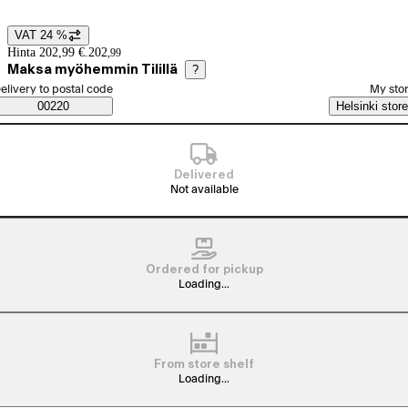
VAT 24 %
Price details
Hinta 202,99 €.
202
,
99
Maksa myöhemmin Tilillä
?
elect order method
elivery to postal code
My sto
Saatavuustiedot
00220
Helsinki store
Delivered
Not available
Ordered for pickup
Loading...
From store shelf
Loading...