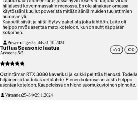
Laadukkaan oloinen laite, jossa hyvin reserviä. Tarjoaa virtaa
hiljaisesti kovemmassakin menossa. En ole ainakaan omassa
käytössäni kuullut powerista mitään ääniä muiden tuulettimien
huminan yli.
Kaapelit siistit ja niitä löytyy paketista joka lähtöön. Laite oli
helppo myös asentaa matx koteloon, kun on suht näppärän
kokoinen.
Power ranger
35–44v
31.10.2024
Tuttua Seasonic laatua
0
0
Arvosana 5/5
Ostin tämän RTX 3080 kaveriksi ja kaikki pelittää hienosti. Todella
hiljainen ja laadukas virtalähde. Pienen kokonsa ansiosta helppo
asentaa koteloon. Kaapeleissa on hieno suomukuvioinen pinnoite.
Virtamies
25–34v
29.1.2024