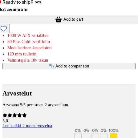
Ready to ship
0
pcs
ot available
Add to cart
1000 W ATX-virtalähde
80 Plus Gold -sertifioitu
Modulaarinen kaapelointi
120 mm tuuletin
Valmistajalta 10v takuu
Add to comparison
Payment services
Arvostelut
Arvosana 5/5 perustuen 2 arvosteluun
5,0
Lue kaikki 2 tuotearvostelua
0
%
0
%
0
%
0
%
100
%