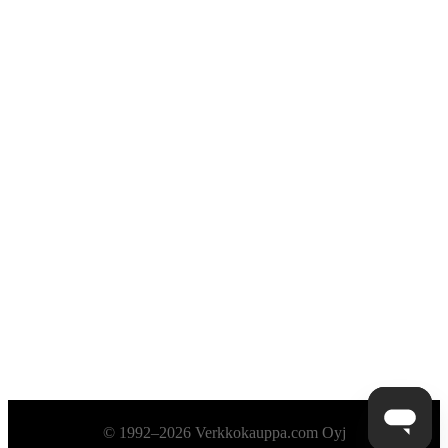
Alatunniste
© 1992–2026 Verkkokauppa.com Oyj