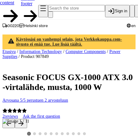
content
footer
Sign in
00220
Helsinki store
en
Käytössäsi on vanhempi selain, jota Verkkokauppa.com-
sivusto ei enää tue. Lue lisää täältä.
Etusivu
/
Information Technology
/
Computer Components
/
Power
Supplies
/
Product 907849
Seasonic FOCUS GX-1000 ATX 3.0
-virtalähde, musta, 1000 W
Arvosana 5/5 perustuen 2 arvosteluun
2
reviews
Ask the first question
Product images and videos
View product image 2
View product image 3
View product image 4
View product image 5
View product image 6
View product image 7
View product image 8
View product image 9
View product image 10
View product image 11
View product image 1