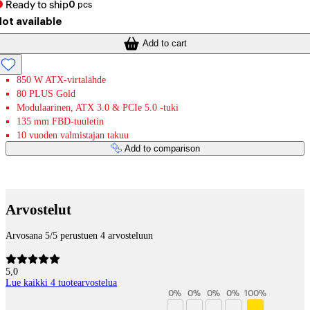
Ready to ship
0
pcs
ot available
Add to cart
850 W ATX-virtalähde
80 PLUS Gold
Modulaarinen, ATX 3.0 & PCIe 5.0 -tuki
135 mm FBD-tuuletin
10 vuoden valmistajan takuu
Add to comparison
Payment services
Arvostelut
Arvosana 5/5 perustuen 4 arvosteluun
5,0
Lue kaikki 4 tuotearvostelua
0
%
0
%
0
%
0
%
100
%