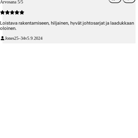
Arvosana 5/5
Loistava rakentamiseen, hiljainen, hyvät johtosarjat ja laadukkaan
oloinen.
Jones
25–34v
5.9.2024