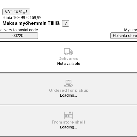
VAT 24 %
Price details
Hinta 169,99 €.
169
,
99
Maksa myöhemmin Tilillä
?
elect order method
elivery to postal code
My sto
Saatavuustiedot
00220
Helsinki store
Delivered
Not available
Ordered for pickup
Loading...
From store shelf
Loading...