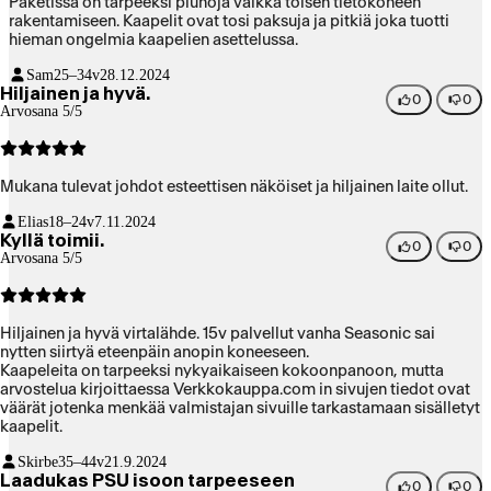
Paketissa on tarpeeksi piuhoja vaikka toisen tietokoneen
rakentamiseen. Kaapelit ovat tosi paksuja ja pitkiä joka tuotti
hieman ongelmia kaapelien asettelussa.
Sam
25–34v
28.12.2024
Hiljainen ja hyvä.
0
0
Arvosana 5/5
Mukana tulevat johdot esteettisen näköiset ja hiljainen laite ollut.
Elias
18–24v
7.11.2024
Kyllä toimii.
0
0
Arvosana 5/5
Hiljainen ja hyvä virtalähde. 15v palvellut vanha Seasonic sai
nytten siirtyä eteenpäin anopin koneeseen.
Kaapeleita on tarpeeksi nykyaikaiseen kokoonpanoon, mutta
arvostelua kirjoittaessa Verkkokauppa.com in sivujen tiedot ovat
väärät jotenka menkää valmistajan sivuille tarkastamaan sisälletyt
kaapelit.
Skirbe
35–44v
21.9.2024
Laadukas PSU isoon tarpeeseen
0
0