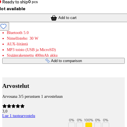
Ready to ship
0
pcs
ot available
Add to cart
Bluetooth 5.0
Nimellisteho: 30 W
AUX-liitäntä
MP3 toisto (USB ja MicroSD)
Sisäänrakennettu 400mAh akku
Add to comparison
Payment services
Arvostelut
Arvosana 3/5 perustuen 1 arvosteluun
3,0
Lue 1 tuotearvostelu
0
%
0
%
100
%
0
%
0
%