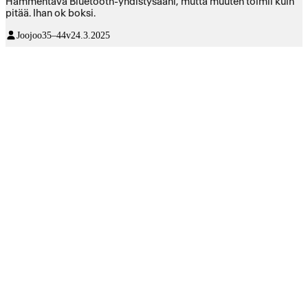
Hämmentävä Bluetooth-yhdistysääni, mutta muuten toimii kuin
pitää. Ihan ok boksi.
Joojoo
35–44v
24.3.2025