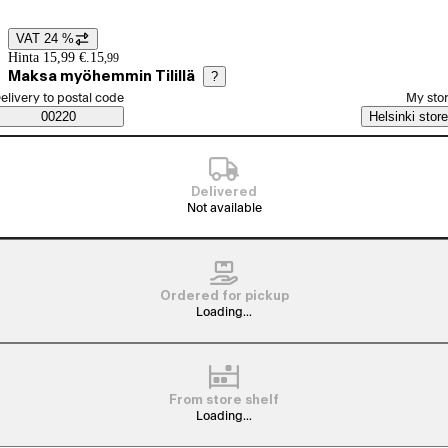
VAT 24 %
Price details
Hinta 15,99 €.
15
,
99
Maksa myöhemmin Tilillä
?
elect order method
elivery to postal code
My sto
Saatavuustiedot
00220
Helsinki store
Delivered
Not available
Ordered for pickup
Loading...
From store shelf
Loading...