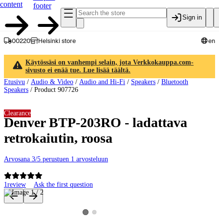
content
footer
Sign in
00220
Helsinki store
en
Käytössäsi on vanhempi selain, jota Verkkokauppa.com-
sivusto ei enää tue. Lue lisää täältä.
Etusivu
/
Audio & Video
/
Audio and Hi-Fi
/
Speakers
/
Bluetooth
Speakers
/
Product 907726
Clearance
Denver BTP-203RO - ladattava
retrokaiutin, roosa
Arvosana 3/5 perustuen 1 arvosteluun
1
review
Ask the first question
Product images and videos
View product image 2
View product image 1