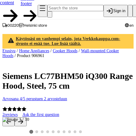
content
footer
Sign in
00220
Helsinki store
en
Käytössäsi on vanhempi selain, jota Verkkokauppa.com-
sivusto ei enää tue. Lue lisää täältä.
Etusivu
/
Home Appliances
/
Cooker Hoods
/
Wall-mounted Cooker
Hoods
/
Product 906961
Siemens LC77BHM50 iQ300 Range
Hood, Steel, 75 cm
Arvosana 4/5 perustuen 2 arvosteluun
2
reviews
Ask the first question
Product images and videos
View product image 2
View product image 3
View product image 4
View product image 5
View product image 6
View product image 7
View product image 8
View product image 9
View product image 10
View product image 1