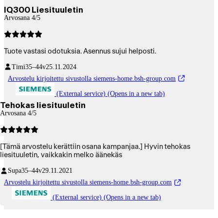
IQ300 Liesituuletin
Arvosana 4/5
Tuote vastasi odotuksia. Asennus sujui helposti.
Timi
35–44v
25.11.2024
Arvostelu kirjoitettu sivustolla siemens-home.bsh-group.com
(External service) (Opens in a new tab)
Tehokas liesituuletin
Arvosana 4/5
[Tämä arvostelu kerättiin osana kampanjaa.] Hyvin tehokas
liesituuletin, vaikkakin melko äänekäs
Supa
35–44v
29.11.2021
Arvostelu kirjoitettu sivustolla siemens-home.bsh-group.com
(External service) (Opens in a new tab)