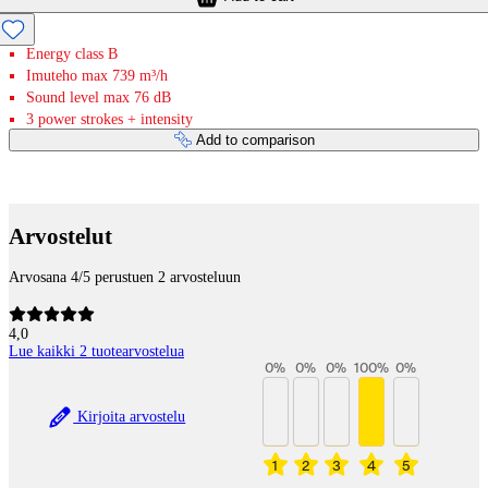
Energy class B
Imuteho max 739 m³/h
Sound level max 76 dB
3 power strokes + intensity
Add to comparison
Payment services
Arvostelut
Arvosana 4/5 perustuen 2 arvosteluun
4,0
Lue kaikki 2 tuotearvostelua
0
%
0
%
0
%
100
%
0
%
Kirjoita arvostelu
1
2
3
4
5