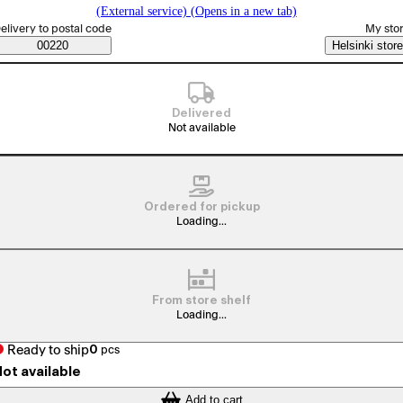
(External service) (Opens in a new tab)
elect order method
elivery to postal code
My sto
Saatavuustiedot
00220
Helsinki store
Delivered
Not available
Ordered for pickup
Loading...
From store shelf
Loading...
Ready to ship
0
pcs
ot available
Add to cart