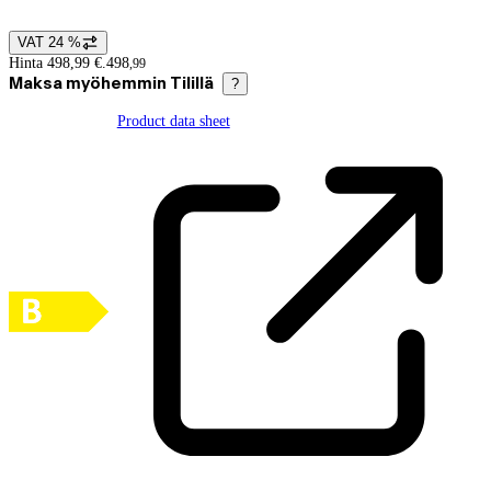
VAT 24 %
Price details
Hinta 498,99 €.
498
,
99
Maksa myöhemmin Tilillä
?
Product data sheet