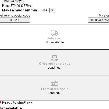
VAT 24 %
Price details
Hinta 579,00 €.
579
,
00
Maksa myöhemmin Tilillä
?
elect order method
elivery to postal code
My sto
Saatavuustiedot
00220
Helsinki store
Delivered
Not available
Ordered for pickup
Loading...
From store shelf
Loading...
Ready to ship
0
pcs
ot available