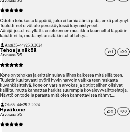
Arvosana 5/5
jouduin asentamaan osan Adoben ohjelmista uudelleen. Sama
koski myös osaa kolmannen osapuolen musiikki pluginejä.
Markkinointi- ja media-alan ammattilaisena olen tottunut
vaihtamaan kotikoneeni vähintään 5 vuoden välein, koska
Odotin tehokasta läppäriä, joka ei turhia ääniä pidä, enkä pettynyt.
kehittyvät ammattilaisohjelmat vaativat yhä enemmän resursseja
Tuulettimet eivät ole peruskäytössä käynnistyneet.
vuosien varrella: niin kuin tässäkin tapauksessa. Ostoksen laatu- ja
Äänijärjestelmä yllätti, en ole ennen musiikkia kuunnellut läppärin
hintataso ovat kohdillaan.
kaiuttimilla, mutta nyt on sitäkin tullut tehtyä.
Antti
35–44v
25.3.2024
Tehoa ja näköä
1
0
Arvosana 5/5
Kone on tehokas ja erittäin sulava lähes kaikessa mitä sillä teen.
Tuuletin kuultavasti pyörii hyvin harvoin vaikka teen raskasta
kuvankäsittelyä. Kone on varsin arvokas ja optiot siihen olisivat
kalliita, mutta kannattaa harkita suurempia kovalevyvaihtoehtoja.
Näyttö on todella parasta mitä olen kannettavissa nähnyt.
Näppäimistössä on nykytrendin mukaisesti todella lyhyt liikerata,
Ola
35–44v
29.2.2024
se voi olla huono jos kirjoitta paljon. Omaani otin 36 gigatavua
Hyvä kone
muistia ja se ei ole kuvankäsittelyssä loppunut vielä kesken
0
0
Arvosana 5/5
isommillaan projekteilla. Tumma väri saattaa jonkun mielestä
kerätä sormenjälkiä, mutta ei niin pahasti kuin kevyemmän Airin
tummansininen. Tumma väri on luonnossa todella tyylikäs. 14"
koko tuntuu omaan käyttöön optimaaliselle. Kone tuntui alkuun