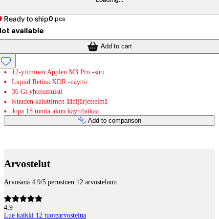
Loading...
Ready to ship
0
pcs
ot available
Add to cart
12-ytiminen Applen M3 Pro -siru
Liquid Retina XDR ‐näyttö
36 Gt yhteismuisti
Kuuden kaiuttimen äänijärjestelmä
Jopa 18 tuntia akun käyttöaikaa
Add to comparison
Payment services
Arvostelut
Arvosana 4.9/5 perustuen 12 arvosteluun
4,9
Lue kaikki 12 tuotearvostelua