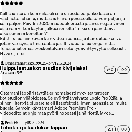
Kallishan se oli kuin mikä eli sillä en tiedä paljonko tässä on
vastinetta rahoille, mutta siis hinnan perusteella toivoin paljon ja
sain paljon. Päivitin 2020 macbook pro:sta ja ainut negatiivinen
asia näin viikon käytön jälkeen on että "miksi en päivittänyt
aikaisemmin konettani?"
Editti rullaa niin kuvan kuin videon parissa ja ihan outoa kun voi
jotain värisyväjä tms. säätää ja silti video rullaa ongelmitta.
Tehostanut omaa työskentelyäni sekä työnviihtyvyyttä selkeästi.
Hyvä sijoitus.
Omenafanaatikko1990
25–34v
12.6.2024
Huippulaatua kotistudion kivijalaksi
0
0
Arvosana 5/5
Ostamani läppäri täyttää erinomaisesti nykyiset tarpeeni
kotistudion ylläpidossa. Se pyörittää vaivatta Logic Pro X:ää ja
siihen liitettyjä plugareita eli lisäefektejä ilman latenssia tai muita
bugeja. Samoin käyttämäni Adobe Premiere Pro -
videoeditointiohjelmaa pyörii nopeasti ja häiriöttä. Myös
PhotoShopin toiminta sujuvoitui. Vanhan koneen tiedostojen siirto
Perde
65 tai yli
9.5.2024
TimeMachine-varmuuskopiolta uudelle koneelle sujui
Tehokas ja laadukas läppäri
vaivattomasti. Tosin uuden koneen Applen oman sirun vuoksi
1
0