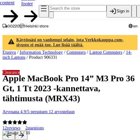
content
footer
Sign in
00220
Helsinki store
en
Käytössäsi on vanhempi selain, jota Verkkokauppa.com-
sivusto ei enää tue. Lue lisää täältä.
Etusivu
/
Information Technology
/
Computers
/
Laptop Computers
/
14-
inch Laptops
/
Product 906331
Clearance
Apple MacBook Pro 14” M3 Pro 36
Gt, 1 Tt 2023 -kannettava,
tähtimusta (MRX43)
Arvosana 4.9/5 perustuen 12 arvosteluun
12
reviews
2
questions
Product images and videos