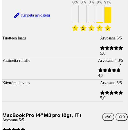
0
%
0
%
0
%
8
%
91
%
Kirjoita arvostelu
1
2
3
4
5
Tuotteen laatu
Arvosana 5/5
5,0
Vastinetta rahalle
Arvosana 4.3/5
4,3
Käyttömukavuus
Arvosana 5/5
5,0
MacBook Pro 14" M3 pro 18gt, 1Tt
0
0
Arvosana 5/5