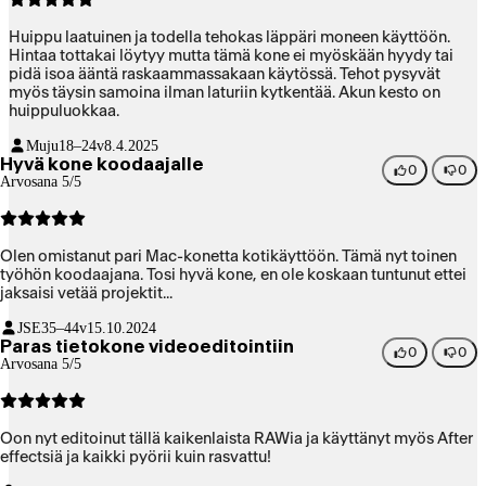
Huippu laatuinen ja todella tehokas läppäri moneen käyttöön.
Hintaa tottakai löytyy mutta tämä kone ei myöskään hyydy tai
pidä isoa ääntä raskaammassakaan käytössä. Tehot pysyvät
myös täysin samoina ilman laturiin kytkentää. Akun kesto on
huippuluokkaa.
Muju
18–24v
8.4.2025
Hyvä kone koodaajalle
0
0
Arvosana 5/5
Olen omistanut pari Mac-konetta kotikäyttöön. Tämä nyt toinen
työhön koodaajana. Tosi hyvä kone, en ole koskaan tuntunut ettei
jaksaisi vetää projektit...
JSE
35–44v
15.10.2024
Paras tietokone videoeditointiin
0
0
Arvosana 5/5
Oon nyt editoinut tällä kaikenlaista RAWia ja käyttänyt myös After
effectsiä ja kaikki pyörii kuin rasvattu!