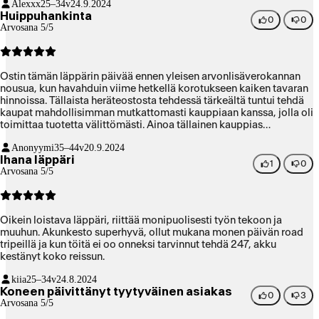
Alexxx
25–34v
24.9.2024
Huippuhankinta
0
0
Arvosana 5/5
Ostin tämän läppärin päivää ennen yleisen arvonlisäverokannan
nousua, kun havahduin viime hetkellä korotukseen kaiken tavaran
hinnoissa. Tällaista heräteostosta tehdessä tärkeältä tuntui tehdä
kaupat mahdollisimman mutkattomasti kauppiaan kanssa, jolla oli
toimittaa tuotetta välittömästi. Ainoa tällainen kauppias
pääkaupunkiseudulla oli sillä hetkellä Verkkokauppa, jonka
Anonyymi
35–44v
20.9.2024
asiakaspalvelu oli kaiken lisäksi todella ystävällistä. Usein
Ihana läppäri
tekniikkaan erikoistuvien liikkeiden myyjät ovat aika
1
0
Arvosana 5/5
välinpitämättömällä tuulella, mentaalisesti kuin mässyttäisivät
purkkaa ja pyörittelisivät silmiään joka lauseella, mutta
Verkkokaupassa myyjät olivat tosi kivoja. On paljon mukavampaa
ostaa useamman tonnin laite, kun asioinnista jää hyvä fiilis.
Oikein loistava läppäri, riittää monipuolisesti työn tekoon ja
muuhun. Akunkesto superhyvä, ollut mukana monen päivän road
tripeillä ja kun töitä ei oo onneksi tarvinnut tehdä 247, akku
kestänyt koko reissun.
kiia
25–34v
24.8.2024
Koneen päivittänyt tyytyväinen asiakas
0
3
Arvosana 5/5