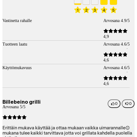
1
2
3
4
5
Vastinetta rahalle
Arvosana 4.9/5
4,9
Tuotteen laatu
Arvosana 4.6/5
4,6
Käyttömukavuus
Arvosana 4.6/5
4,6
Billebeino grilli
0
0
Arvosana 5/5
Erittäin mukava käyttää ja ottaa mukaan vaikka uimarannalle😊
mukana tulee kaikki tarvittava jotta voi grillata kahdella puolella