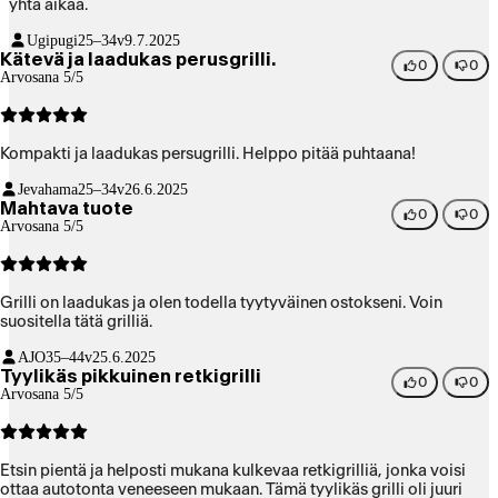
yhtä aikaa.
Ugipugi
25–34v
9.7.2025
Kätevä ja laadukas perusgrilli.
0
0
Arvosana 5/5
Kompakti ja laadukas persugrilli. Helppo pitää puhtaana!
Jevahama
25–34v
26.6.2025
Mahtava tuote
0
0
Arvosana 5/5
Grilli on laadukas ja olen todella tyytyväinen ostokseni. Voin
suositella tätä grilliä.
AJO
35–44v
25.6.2025
Tyylikäs pikkuinen retkigrilli
0
0
Arvosana 5/5
Etsin pientä ja helposti mukana kulkevaa retkigrilliä, jonka voisi
ottaa autotonta veneeseen mukaan. Tämä tyylikäs grilli oli juuri