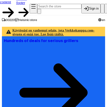
content
footer
Sign in
00220
Helsinki store
en
Käytössäsi on vanhempi selain, jota Verkkokauppa.com-
sivusto ei enää tue. Lue lisää täältä.
Hundreds of deals for serious grillers