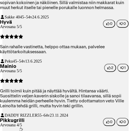
sopivan kokoinen ja näköinen. Sillä valmistaa niin makkarat kuin
muut herkut itselle tai pienelle porukalle luonnon helmassa.
Sakke 40
45–54v
24.6.2025
Hyvä
0
0
Arvosana 5/5
Sain rahalle vastinetta, helppo ottaa mukaan, palvelee
käyttötarkoituksessaan.
Peku
45–54v
13.6.2025
Mainio
2
1
Arvosana 5/5
Grilli toimii kuin pitää ja näyttää hyvältä. Hintansa väärti.
Suosittelin veljen kaverin siskolle ja sanoi tilaavansa, sillä sopii
kuulemma heidän perheelle hyvin. Tietty odottamaton veto Ville
Leinolta tehdä grilli, mutta hyvin teki grillin.
DADDY RIZZLER
55–64v
23.11.2024
Pikkugrilli
0
0
Arvosana 4/5