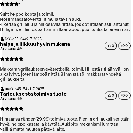
Suht helppo koota ja toimii.
Noi ilmansäätöventtiilit mulla täysin auki.
4 kertaa grillaillu ja hiillos kyllä riittää, jos oot ritilään asti laittanut.
Hiiligrilli, eli hiillos parhaimmillaan about puol tuntia tai enemmän.
Jokke
55–64v
2.7.2025
halpa ja liikkuu hyvin mukana
0
0
Arvosana 4/5
Makkaran grillaukseen eväsretkellä, toimii. Hiilestä ritilään väli on
aika lyhyt, joten lämpöä riittää 8 ihmistä söi makkarat yhdeltä
grillaukselta.
markus
45–54v
1.7.2025
Tarjouksesta toimiva tuote
0
0
Arvosana 4/5
Hintaansa nähden(29,99) toimiva tuote. Pieniin grillauksiin erittäin
hyvä, helppo kasata ja käyttää. Aukipito mekanismi jumittaa
välillä mutta muuten pätevä laite.