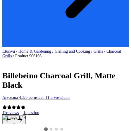
Etusivu
/
Home & Gardening
/
Grilling and Cooking
/
Grills
/
Charcoal
Grills
/
Product 906166
Billebeino Charcoal Grill, Matte
Black
Arvosana 4.3/5 perustuen 11 arvosteluun
11
reviews
1
question
Product images and videos
View product image 2
View product image 3
View product image 4