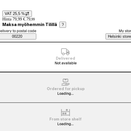
View product image 1
VAT 25,5 %
Price details
Hinta 79,99 €.
79
,
99
Maksa myöhemmin Tilillä
?
elect order method
elivery to postal code
My sto
Saatavuustiedot
00220
Helsinki store
Delivered
Not available
Ordered for pickup
Loading...
From store shelf
Loading...