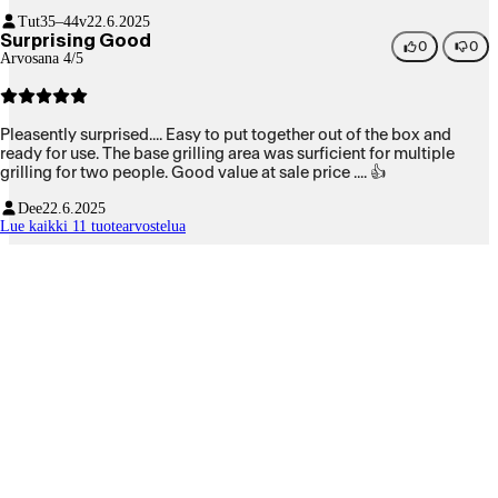
Tut
35–44v
22.6.2025
Surprising Good
0
0
Arvosana 4/5
Pleasently surprised.... Easy to put together out of the box and
ready for use. The base grilling area was surficient for multiple
grilling for two people. Good value at sale price .... 👍
Dee
22.6.2025
Lue kaikki 11 tuotearvostelua