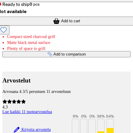
Ready to ship
0
pcs
ot available
Add to cart
Compact-sized charcoal grill
Matte black metal surface
Plenty of space to grill
Add to comparison
Payment services
Arvostelut
Arvosana 4.3/5 perustuen 11 arvosteluun
4,3
Lue kaikki 11 tuotearvostelua
9
%
0
%
0
%
36
%
54
%
Kirjoita arvostelu