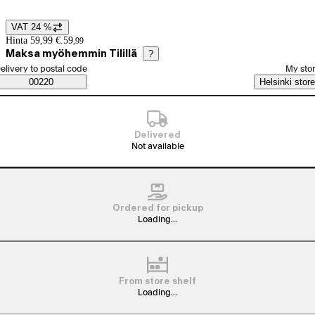
VAT 24 %
Price details
Hinta 59,99 €.
59
,
99
Maksa myöhemmin Tilillä
?
elect order method
elivery to postal code
My sto
Saatavuustiedot
00220
Helsinki store
Delivered
Not available
Ordered for pickup
Loading...
From store shelf
Loading...