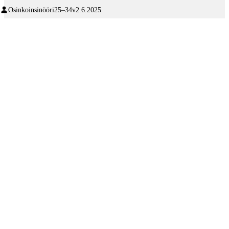
Osinkoinsinööri
25–34v
2.6.2025