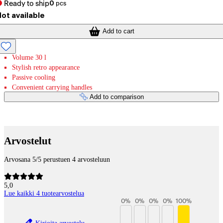
Ready to ship
0
pcs
ot available
Add to cart
Volume 30 l
Stylish retro appearance
Passive cooling
Convenient carrying handles
Add to comparison
Payment services
Arvostelut
Arvosana 5/5 perustuen 4 arvosteluun
5,0
Lue kaikki 4 tuotearvostelua
0
%
0
%
0
%
0
%
100
%