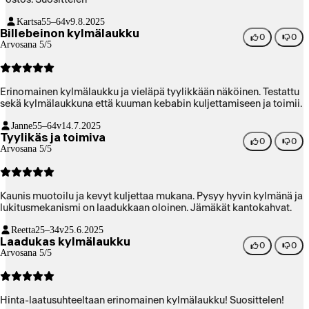
Kartsa
55–64v
9.8.2025
Billebeinon kylmälaukku
0
0
Arvosana 5/5
Erinomainen kylmälaukku ja vieläpä tyylikkään näköinen. Testattu
sekä kylmälaukkuna että kuuman kebabin kuljettamiseen ja toimii.
Janne
55–64v
14.7.2025
Tyylikäs ja toimiva
0
0
Arvosana 5/5
Kaunis muotoilu ja kevyt kuljettaa mukana. Pysyy hyvin kylmänä ja
lukitusmekanismi on laadukkaan oloinen. Jämäkät kantokahvat.
Reetta
25–34v
25.6.2025
Laadukas kylmälaukku
0
0
Arvosana 5/5
Hinta-laatusuhteeltaan erinomainen kylmälaukku! Suosittelen!