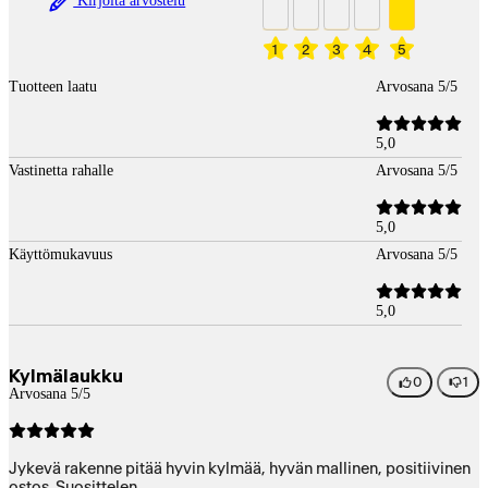
Kirjoita arvostelu
1
2
3
4
5
Tuotteen laatu
Arvosana 5/5
5,0
Vastinetta rahalle
Arvosana 5/5
5,0
Käyttömukavuus
Arvosana 5/5
5,0
Kylmälaukku
0
1
Arvosana 5/5
Jykevä rakenne pitää hyvin kylmää, hyvän mallinen, positiivinen
ostos. Suosittelen