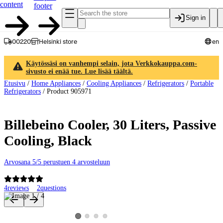
content
footer
Sign in
00220
Helsinki store
en
Käytössäsi on vanhempi selain, jota Verkkokauppa.com-
sivusto ei enää tue. Lue lisää täältä.
Etusivu
/
Home Appliances
/
Cooling Appliances
/
Refrigerators
/
Portable
Refrigerators
/
Product 905971
Billebeino Cooler, 30 Liters, Passive
Cooling, Black
Arvosana 5/5 perustuen 4 arvosteluun
4
reviews
2
questions
Product images and videos
View product image 2
View product image 3
View product image 4
View product image 1