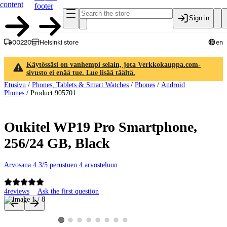
content
footer
Sign in
00220
Helsinki store
en
Käytössäsi on vanhempi selain, jota Verkkokauppa.com-
sivusto ei enää tue. Lue lisää täältä.
Etusivu
/
Phones, Tablets & Smart Watches
/
Phones
/
Android
Phones
/
Product 905701
Oukitel WP19 Pro Smartphone,
256/24 GB, Black
Arvosana 4.3/5 perustuen 4 arvosteluun
4
reviews
Ask the first question
Product images and videos
View product image 2
View product image 3
View product image 4
View product image 5
View product image 6
View product image 7
View product image 8
View product image 1