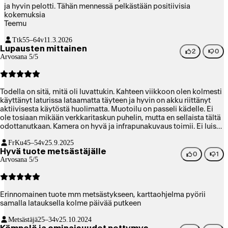
ja hyvin pelotti. Tähän mennessä pelkästään positiivisia
kokemuksia
Teemu
Ttk
55–64v
11.3.2026
Lupausten mittainen
2
0
Arvosana 5/5
Todella on sitä, mitä oli luvattukin. Kahteen viikkoon olen kolmesti
käyttänyt laturissa lataamatta täyteen ja hyvin on akku riittänyt
aktiivisesta käytöstä huolimatta. Muotoilu on passeli kädelle. Ei
ole tosiaan mikään verkkaritaskun puhelin, mutta en sellaista tältä
odottanutkaan. Kamera on hyvä ja infrapunakuvaus toimii. Ei luisu
kädessä, eikä tartte huolehtia kovista olosuhteista. Tallennustilaa
FrKu
45–54v
25.9.2025
on enemmän kuin tarpeeksi. Edellinen Oukitel WP2 kesti 7 vuotta
Hyvä tuote metsästäjälle
käytössä. Piti vaihtaa uuteen, kun jotkut sovellukset eivät enää
0
1
Arvosana 5/5
tukeneet vanhan järjestelmää. Siltä pohjalta uskallan odottaa
pitkää käyttöikää kovassa ajossa tällekin.
Erinnomainen tuote mm metsästykseen, karttaohjelma pyörii
samalla latauksella kolme päivää putkeen
Metsästäjä
25–34v
25.10.2024