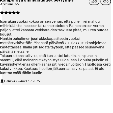
Kömpelö ja ominaisuudet pettymys
0
0
Arvosana 2/5
Ison akun vuoksi kokoa on sen verran, että puhelin ei mahdu
mihinkään telineeseen tai rannekoteloon. Painoa on sen verran
paljon, ettei kannata verkkareiden taskussa pitää, muuten putoaa
housut.
Hankin puhelimen juuri akkukapasiteetin vuoksi
metsästyskäyttöön. Yhdessä päivässä kului akku tutkaohjelmaa
käytettäessä. Illalla piti ladata täyteen, että pääsee seuraavana
päivänä metsälle.
Takuun aikana tuli vika, että kun laittoi laturiin, niin puhelin
sammui, eikä meinannut käynnistyä uudelleen. Lopulta puhelin ei
käynnistynyt enää ollenkaan ja piti viedä huoltoon. Huollossa kesti
kaksi viikkoa. Kuukausi huollon jälkeen sama vika palasi. Ei ole
luottoa enää tähän luuriin
Henkka
35–44v
17.7.2025