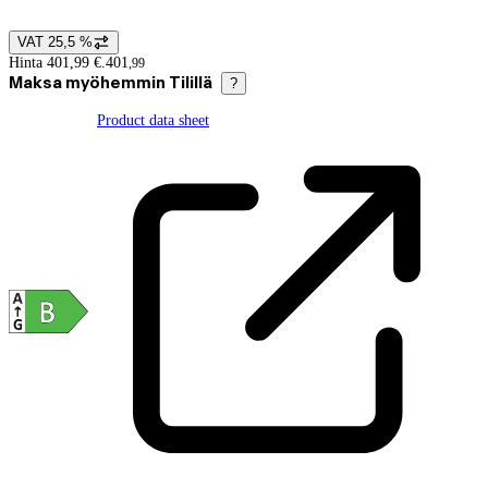
VAT 25,5 %
Price details
Hinta 401,99 €.
401
,
99
Maksa myöhemmin Tilillä
?
Product data sheet