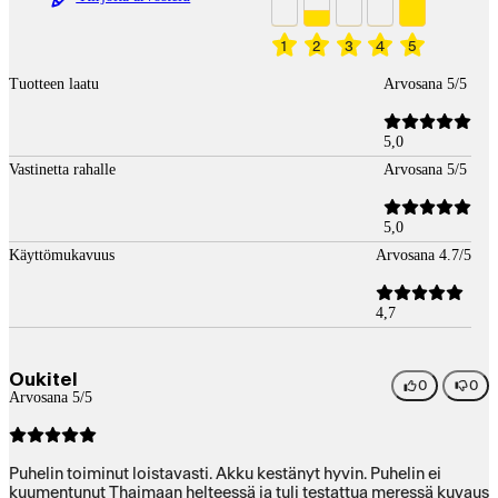
1
2
3
4
5
Tuotteen laatu
Arvosana 5/5
5,0
Vastinetta rahalle
Arvosana 5/5
5,0
Käyttömukavuus
Arvosana 4.7/5
4,7
Oukitel
0
0
Arvosana 5/5
Puhelin toiminut loistavasti. Akku kestänyt hyvin. Puhelin ei
kuumentunut Thaimaan helteessä ja tuli testattua meressä kuvaus