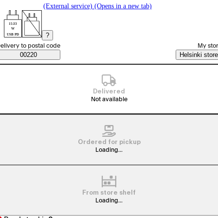
(External service) (Opens in a new tab)
15-33
W
?
USB PD
elect order method
elivery to postal code
My sto
Saatavuustiedot
00220
Helsinki store
Delivered
Not available
Ordered for pickup
Loading...
From store shelf
Loading...