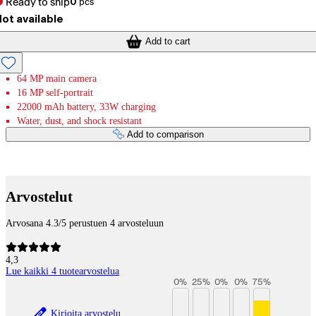
Ready to ship
0
pcs
ot available
Add to cart
64 MP main camera
16 MP self-portrait
22000 mAh battery, 33W charging
Water, dust, and shock resistant
Add to comparison
Payment services
Arvostelut
Arvosana 4.3/5 perustuen 4 arvosteluun
4,3
Lue kaikki 4 tuotearvostelua
0
%
25
%
0
%
0
%
75
%
Kirjoita arvostelu