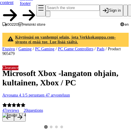
content
footer
Sign in
00220
Helsinki store
en
Käytössäsi on vanhempi selain, jota Verkkokauppa.com-
sivusto ei enää tue. Lue lisää täältä.
Etusivu
/
Gaming
/
PC Gaming
/
PC Game Controllers
/
Pads
/
Product
905479
Clearance
Microsoft Xbox -langaton ohjain,
kultainen, Xbox / PC
Arvosana 4.1/5 perustuen 47 arvosteluun
47
reviews
20
questions
Product images and videos
View product image 2
View product image 3
View product image 4
View product image 1