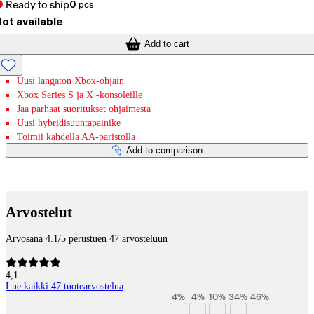
Ready to ship
0
pcs
ot available
Add to cart
Uusi langaton Xbox-ohjain
Xbox Series S ja X -konsoleille
Jaa parhaat suoritukset ohjaimesta
Uusi hybridisuuntapainike
Toimii kahdella AA-paristolla
Add to comparison
Payment services
Arvostelut
Arvosana 4.1/5 perustuen 47 arvosteluun
4,1
Lue kaikki 47 tuotearvostelua
4
%
4
%
10
%
34
%
46
%