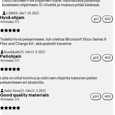
Ostin tuotteen PS4 ohjaimen tilalle, huomattava parannus
kyseiseen ohjaimeen. Ei viivettä ja mukava pitää kädessä.
LSM
18–24v
7.10.2025
Hyvä ohjain
1
0
Arvosana 5/5
Todella hyvä pelaamiseen, tuli otettua Microsoft Xbox Series X
Play and Charge Kit -akkupaketti kaverina
Koodikalle
25–34v
11.9.2025
Peliohjain
0
0
Arvosana 5/5
Laite on ollut toimiva ja ostin sen ohjainta tukevien pelien
pelaamiseen eri alustoilla.
Antti Siren
25–34v
21.3.2025
Good quality materials
0
0
Arvosana 5/5