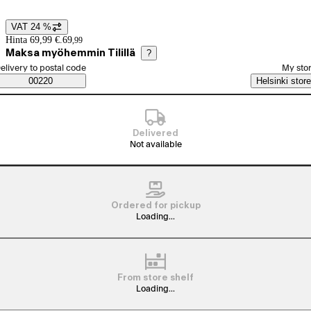
VAT 24 %
Price details
Hinta 69,99 €.
69
,
99
Maksa myöhemmin Tilillä
?
elect order method
elivery to postal code
My sto
Saatavuustiedot
00220
Helsinki store
Delivered
Not available
Ordered for pickup
Loading...
From store shelf
Loading...