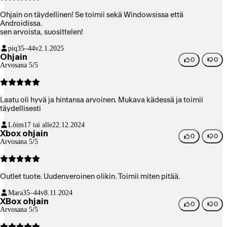
Ohjain on täydellinen! Se toimii sekä Windowsissa että
Androidissa.
sen arvoista, suosittelen!
piq
35–44v
2.1.2025
Ohjain
0
0
Arvosana 5/5
Laatu oli hyvä ja hintansa arvoinen. Mukava kädessä ja toimii
täydellisesti
Löim
17 tai alle
22.12.2024
Xbox ohjain
0
0
Arvosana 5/5
Outlet tuote. Uudenveroinen olikin. Toimii miten pitää.
Mara
35–44v
8.11.2024
XBox ohjain
0
0
Arvosana 5/5