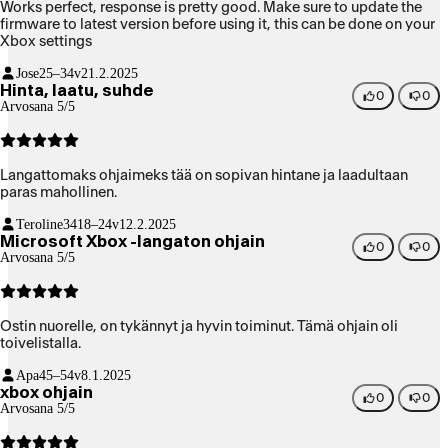
Works perfect, response is pretty good. Make sure to update the
firmware to latest version before using it, this can be done on your
Xbox settings
Jose
25–34v
21.2.2025
Hinta, laatu, suhde
0
0
Arvosana 5/5
Langattomaks ohjaimeks tää on sopivan hintane ja laadultaan
paras mahollinen.
Teroline34
18–24v
12.2.2025
Microsoft Xbox -langaton ohjain
0
0
Arvosana 5/5
Ostin nuorelle, on tykännyt ja hyvin toiminut. Tämä ohjain oli
toivelistalla.
Apa
45–54v
8.1.2025
xbox ohjain
0
0
Arvosana 5/5