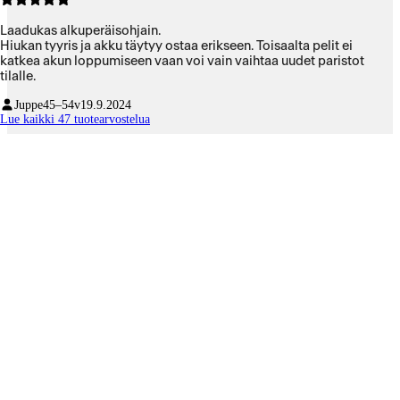
Laadukas alkuperäisohjain.
Hiukan tyyris ja akku täytyy ostaa erikseen. Toisaalta pelit ei
katkea akun loppumiseen vaan voi vain vaihtaa uudet paristot
tilalle.
Juppe
45–54v
19.9.2024
Lue kaikki 47 tuotearvostelua