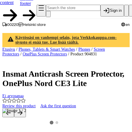
content
footer
Sign in
00220
Helsinki store
en
Käytössäsi on vanhempi selain, jota Verkkokauppa.com-
sivusto ei enää tue. Lue lisää täältä.
Etusivu
/
Phones, Tablets & Smart Watches
/
Phones
/
Screen
Protectors
/
OnePlus Screen Protectors
/
Product 904831
Insmat Anticrash Screen Protector,
OnePlus Nord CE3 Lite
Ei arvosanaa
Review this product
Ask the first question
Product images and videos
View product image 2
View product image 1