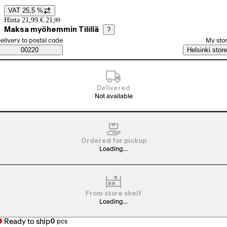
VAT 25,5 %
Price details
Hinta 21,99 €.
21
,
99
Maksa myöhemmin Tilillä
?
elect order method
elivery to postal code
My sto
Saatavuustiedot
00220
Helsinki store
Delivered
Not available
Ordered for pickup
Loading...
From store shelf
Loading...
Ready to ship
0
pcs