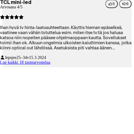
TCL mini-led
5
6
Arvosana 4/5
Ihan hyvä tv hinta-laatusuhteeltaan. Käyttis hieman epäselkeä,
vaatinee vaan vähän totuttelua esim. miten itse tv:tä jos haluaa
katsoa niin nopeiten pääsee ohjelmaoppaan kautta. Sovellukset
toimii ihan ok. Alkuun ongelmia ulkoisten kaiuttimien kanssa, jotka
kiinni optical out lähdössä. Asetuksista piti vahtaa äänen
lisäasetuksista ulostulo autom. asetuksesta PCM. Kuvanlaatu
Jepsjee
25–34v
15.3.2024
hyvä, mustan taso ja kontrasti ei ihan OLED tasoa mutta aika
Lue kaikki 18 tuotearvostelua
lähellä.