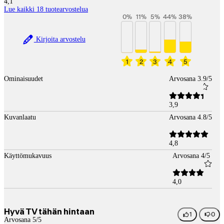
4,1
Lue kaikki 18 tuotearvostelua
0
%
11
%
5
%
44
%
38
%
Kirjoita arvostelu
1
2
3
4
5
Ominaisuudet
Arvosana 3.9/5
3,9
Kuvanlaatu
Arvosana 4.8/5
4,8
Käyttömukavuus
Arvosana 4/5
4,0
Hyvä TV tähän hintaan
1
0
Arvosana 5/5