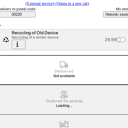
(External service) (Opens in a new tab)
elect order method
elivery to postal code
My sto
Saatavuustiedot
00220
Helsinki store
…
Recycling of Old Device
Recycling of a similar device
Palvelun hin
29,99
Delivered
Not available
Ordered for pickup
Loading...