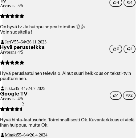
Tv
4
1
Arvosana 5/5
On hyvä tv. Ja huippu nopea toimitus 👌👍
Voin suositella !
JariV
55–64v
26.11.2023
Hyvä perustelkka
0
1
Arvosana 4/5
Hyvä peruslaatuinen televisio. Ainut suuri heikkous on teksti-tv:n
puuttuminen.
Jukka
35–44v
24.7.2025
Google TV
1
2
Arvosana 4/5
Hyvä hinta-laatusuhde. Toiminnallisesti Ok. Kuvantarkkuus ei vielä
ihan huippua, mutta Ok.
Minski
55–64v
26.4.2024