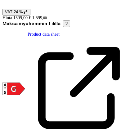
VAT 24 %
Price details
Hinta 1599,00 €.
1 599
,
00
Maksa myöhemmin Tilillä
?
Product data sheet