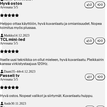
Hyvä ostos
2
0
Arvosana 5/5
Helppo ottaa käyttöön, hyvä kuvanlaatu ja omianisuudet. Nopea
toimitus myös plussaa.
Maikku
14.12.2023
TCL mini-led
3
0
Arvosana 5/5
Itselle uusi tekniikka on ollut mieleen, hyvä kuvanlaatu. Pleikkairin
kanssa virkistystaajuus 120Hz.
Daani
35–44v
4.12.2023
Passeli tv
1
0
Arvosana 5/5
Hyvä ostos. Nopeat valikot ja siirtymät. Kuvanlaatu huippu.
Ande
30.11.2023