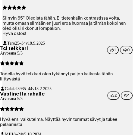
Siirryin 65" Oledista tähän. Ei tietenkään kontrastissa voita,
mutta omaan silmään en juuri eroa huomaa ja tämän kokoinen
oled olisi rikkonut lompakon.
Hyvä ostos!
Tero
25–34v
18.9.2025
Tcl telkkari
1
0
Arvosana 5/5
Todella hyvä telkkari olen tykännyt paljon kaikesta tähän
liittyvästä
Galaksi39
35–44v
18.2.2025
Vastinetta rahalle
2
1
Arvosana 5/5
Hyvä ensi vaikutelma. Näyttää hyvin tummat sävyt ja tukee
pelaamista
MJJ
18–24v
5.10.2024