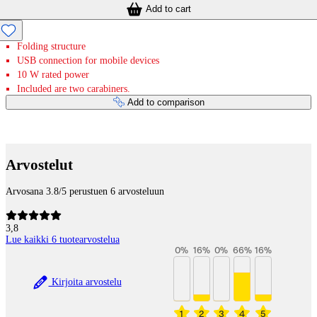
Add to cart
Folding structure
USB connection for mobile devices
10 W rated power
Included are two carabiners.
Add to comparison
Payment services
Arvostelut
Arvosana 3.8/5 perustuen 6 arvosteluun
3,8
Lue kaikki 6 tuotearvostelua
0
%
16
%
0
%
66
%
16
%
Kirjoita arvostelu
1
2
3
4
5