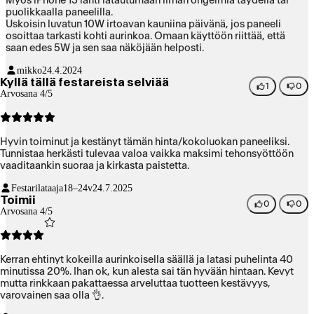
Myös iPhone 15 lähti latautumaan ilman ongelmia täydellä tai
puolikkaalla paneelilla.
Uskoisin luvatun 10W irtoavan kauniina päivänä, jos paneeli
osoittaa tarkasti kohti aurinkoa. Omaan käyttöön riittää, että
saan edes 5W ja sen saa näköjään helposti.
mikko
24.4.2024
Kyllä tällä festareista selviää
1
0
Arvosana 4/5
Hyvin toiminut ja kestänyt tämän hinta/kokoluokan paneeliksi.
Tunnistaa herkästi tulevaa valoa vaikka maksimi tehonsyöttöön
vaaditaankin suoraa ja kirkasta paistetta.
Festarilataaja
18–24v
24.7.2025
Toimii
0
0
Arvosana 4/5
Kerran ehtinyt kokeilla aurinkoisella säällä ja latasi puhelinta 40
minutissa 20%. Ihan ok, kun alesta sai tän hyvään hintaan. Kevyt
mutta rinkkaan pakattaessa arveluttaa tuotteen kestävyys,
varovainen saa olla 👌.