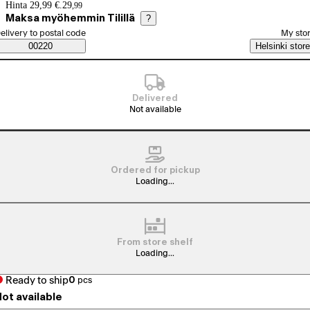
Price details
Hinta 29,99 €.
29
,
99
Maksa myöhemmin Tilillä
?
elect order method
elivery to postal code
My sto
Saatavuustiedot
00220
Helsinki store
Delivered
Not available
Ordered for pickup
Loading...
From store shelf
Loading...
Ready to ship
0
pcs
ot available