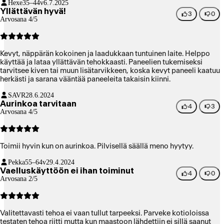
Hexe
35–44v
6.7.2025
Yllättävän hyvä!
3
0
Arvosana 4/5
Kevyt, näppärän kokoinen ja laadukkaan tuntuinen laite. Helppo
käyttää ja lataa yllättävän tehokkaasti. Paneelien tukemiseksi
tarvitsee kiven tai muun lisätarvikkeen, koska kevyt paneeli kaatuu
herkästi ja sarana vääntää paneeleita takaisin kiinni.
SAVR
28.6.2024
Aurinkoa tarvitaan
4
3
Arvosana 4/5
Toimii hyvin kun on aurinkoa. Pilvisellä säällä meno hyytyy.
Pekka
55–64v
29.4.2024
Vaelluskäyttöön ei ihan toiminut
4
0
Arvosana 2/5
Valitettavasti tehoa ei vaan tullut tarpeeksi. Parveke kotioloissa
testaten tehoa riitti mutta kun maastoon lähdettiin ei sillä saanut