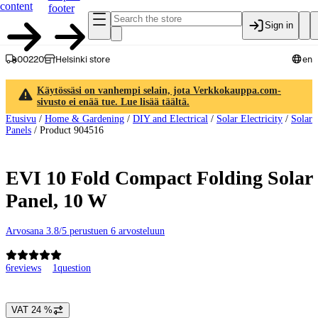
content
footer
Sign in
00220
Helsinki store
en
Käytössäsi on vanhempi selain, jota Verkkokauppa.com-
sivusto ei enää tue. Lue lisää täältä.
Etusivu
/
Home & Gardening
/
DIY and Electrical
/
Solar Electricity
/
Solar
Panels
/
Product 904516
EVI 10 Fold Compact Folding Solar
Panel, 10 W
Arvosana 3.8/5 perustuen 6 arvosteluun
6
reviews
1
question
Product images and videos
VAT 24 %