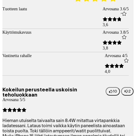
Tuotteen laatu
Arvosana 3.6/5
3,6
Käyttömukavuus
Arvosana 3.8/5
3,8
Vastinetta rahalle
Arvosana 4/5
4,0
Kokeilun perusteella uskoisin
10
2
teholuokkaan
Arvosana 5/5
Hieman utuiselta taivaalta sain 8.4W mitattua virtapankkia
ladatessani. Lataus toimi vaikka käytin paneelista ainoastaan
toista puolta. Toki tällöin amppeerit/watit puolittuivat.