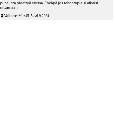
puhelinta pidettyä elossa. Ehkäpä jos tehot tuplaisi alkaisi
riittämään.
ValkoinenMies
45–54v
6.9.2024