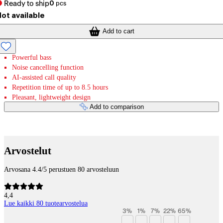
Ready to ship
0
pcs
ot available
Add to cart
Powerful bass
Noise cancelling function
AI-assisted call quality
Repetition time of up to 8.5 hours
Pleasant, lightweight design
Add to comparison
Payment services
Arvostelut
Arvosana 4.4/5 perustuen 80 arvosteluun
4,4
Lue kaikki 80 tuotearvostelua
3
%
1
%
7
%
22
%
65
%