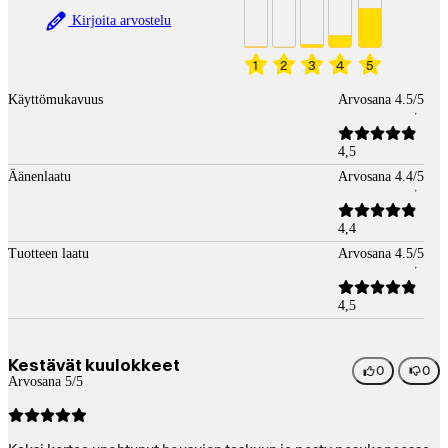
Kirjoita arvostelu
1
2
3
4
5
Käyttömukavuus
Arvosana 4.5/5
4,5
Äänenlaatu
Arvosana 4.4/5
4,4
Tuotteen laatu
Arvosana 4.5/5
4,5
Kestävät kuulokkeet
0
0
Arvosana 5/5