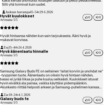
Kaksi kertaa unohtunut housujen taskuun ja pesty pesukoneessa.
Silti yhä toimivat kuin uudet.
Juoksun harrastaja
45–54v
29.6.2026
Hyvät kuulokkeet
0
0
Arvosana 5/5
Hyvät hintaansa nähden kun sain tarjouksesta. Ääni hyvä ja
mukavat korvissa.
Esa
35–44v
24.4.2026
Hyvä äänenlaatu hinnalle
0
0
Arvosana 5/5
Samsung Galaxy Buds FE on sellainen “laitat korviin ja unohdat ne”
-tyyppinen tuote. Äänenlaatu on oikein hyvä hintaan nähden,
basso ei jyrää liikaa ja puhe kuuluu selkeästi. Kuulokkeet istuvat
hyvin eivätkä ala painaa, vaikka käyttäisi pidempäänkin.
Akunkesto riittää helposti arkeen ja Samsung-puhelimen kanssa
käyttö on todella vaivatonta. Kaiken kaikkiaan erittäin toimivat
Zac
18–24v
4.1.2026
nappikuulokkeet ilman turhaa kikkailua – juuri sitä, mitä tältä
Galaxy buds fe
hintaluokalta toivoo.
0
0
Arvosana 5/5