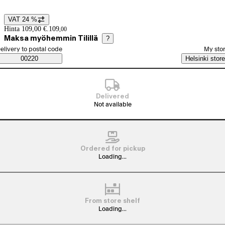
VAT 24 %
Price details
Hinta 109,00 €.
109
,
00
Maksa myöhemmin Tilillä
?
elect order method
elivery to postal code
My sto
Saatavuustiedot
00220
Helsinki store
Delivered
Not available
Ordered for pickup
Loading...
From store shelf
Loading...