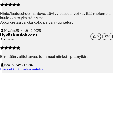
Hinta/laatusuhde mahtava. Löytyy bassoa, voi käyttää molempia
kuulokkeita yksittäin yms.
Akku kestää vaikka koko päivän kuuntelun.
Hazelof
35–44v
9.12.2025
Hyvät kuulokkeet
0
0
Arvosana 5/5
Ei mitään valitettavaa, toimineet niinkuin pitänytkin.
Boo
18–24v
5.12.2025
Lue kaikki 80 tuotearvostelua