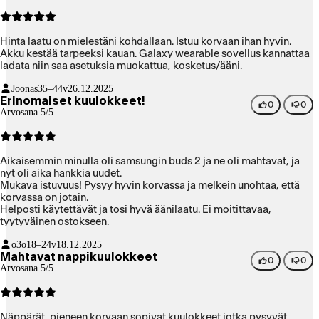
Hinta laatu on mielestäni kohdallaan. Istuu korvaan ihan hyvin.
Akku kestää tarpeeksi kauan. Galaxy wearable sovellus kannattaa
ladata niin saa asetuksia muokattua, kosketus/ääni.
Joonas
35–44v
26.12.2025
Erinomaiset kuulokkeet!
0
0
Arvosana 5/5
Aikaisemmin minulla oli samsungin buds 2 ja ne oli mahtavat, ja
nyt oli aika hankkia uudet.
Mukava istuvuus! Pysyy hyvin korvassa ja melkein unohtaa, että
korvassa on jotain.
Helposti käytettävät ja tosi hyvä äänilaatu. Ei moitittavaa,
tyytyväinen ostokseen.
o3o
18–24v
18.12.2025
Mahtavat nappikuulokkeet
0
0
Arvosana 5/5
Näppärät, pieneen korvaan sopivat kuulokkeet jotka pysyvät