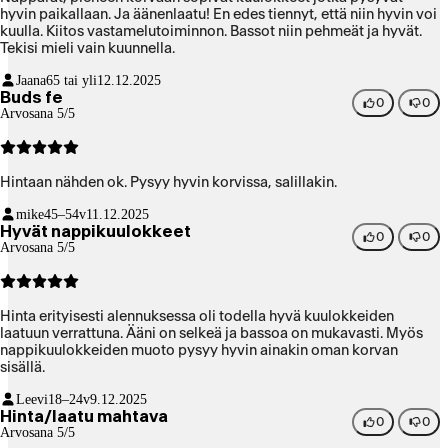
hyvin paikallaan. Ja äänenlaatu! En edes tiennyt, että niin hyvin voi
kuulla. Kiitos vastamelutoiminnon. Bassot niin pehmeät ja hyvät.
Tekisi mieli vain kuunnella.
Jaana
65 tai yli
12.12.2025
Buds fe
0
0
Arvosana 5/5
Hintaan nähden ok. Pysyy hyvin korvissa, salillakin.
mike
45–54v
11.12.2025
Hyvät nappikuulokkeet
0
0
Arvosana 5/5
Hinta erityisesti alennuksessa oli todella hyvä kuulokkeiden
laatuun verrattuna. Ääni on selkeä ja bassoa on mukavasti. Myös
nappikuulokkeiden muoto pysyy hyvin ainakin oman korvan
sisällä.
Leevi
18–24v
9.12.2025
Hinta/laatu mahtava
0
0
Arvosana 5/5