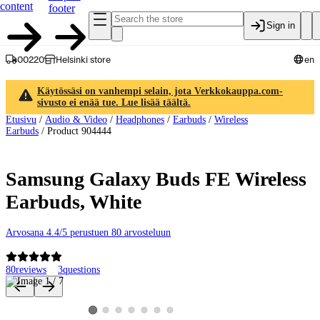
content
footer
Sign in
00220
Helsinki store
en
Käytössäsi on vanhempi selain, jota Verkkokauppa.com-
sivusto ei enää tue. Lue lisää täältä.
Etusivu
/
Audio & Video
/
Headphones
/
Earbuds
/
Wireless
Earbuds
/
Product 904444
Samsung Galaxy Buds FE Wireless
Earbuds, White
Arvosana 4.4/5 perustuen 80 arvosteluun
80
reviews
3
questions
Product images and videos
View product image 2
View product image 3
View product image 4
View product image 5
View product image 6
View product image 7
View product image 1