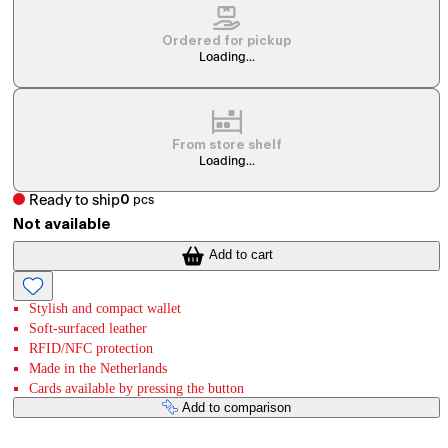
Ordered for pickup
Loading...
From store shelf
Loading...
Ready to ship
0
pcs
Not available
Add to cart
Stylish and compact wallet
Soft-surfaced leather
RFID/NFC protection
Made in the Netherlands
Cards available by pressing the button
Add to comparison