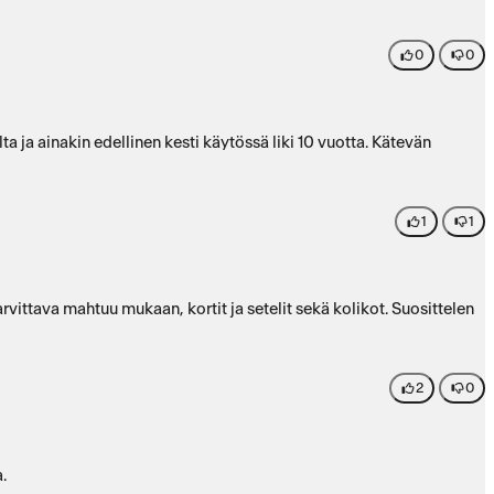
0
0
ja ainakin edellinen kesti käytössä liki 10 vuotta. Kätevän
1
1
2
0
.