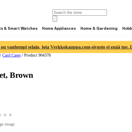
ts & Smart Watches
Home Appliances
Home & Gardening
Hobb
 on vanhempi selain, jota Verkkokauppa.com-sivusto ei enää tue. Lu
/
Card Cases
/
Product 904378
et, Brown
product image 2
View product image 3
View product image 4
View product image 5
duct image 1
ge image