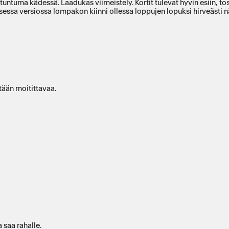
 tuntuma kädessä. Laadukas viimeistely. Kortit tulevat hyvin esiin, t
isessa versiossa lompakon kiinni ollessa loppujen lopuksi hirveästi
tään moitittavaa.
 saa rahalle.