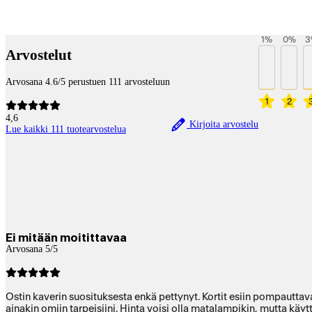
Payment services
1
%
0
%
3
Arvostelut
Arvosana 4.6/5 perustuen 111 arvosteluun
1
2
4,6
Kirjoita arvostelu
Lue kaikki 111 tuotearvostelua
Ei mitään moitittavaa
Arvosana 5/5
Ostin kaverin suosituksesta enkä pettynyt. Kortit esiin pompauttava 
ainakin omiin tarpeisiini. Hinta voisi olla matalampikin, mutta käy