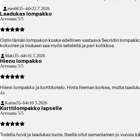
eses66
35–44v
22.7.2026
Laadukas lompakko
Arvosana 5/5
Ostin tämän lompakon koska edellinen vastaava Secridin lompakko oli
kokoinen ja mukaan saa myös seteleitä ja pari kolikkoa.
Maki
35–44v
16.5.2026
Hieno lompakko
Arvosana 5/5
Hieno lompakko ja korttikotelo. Hinta hieman korkea, mutta laadukas tuote. Toimii erinomaisesti tekniikaltaa
👍
Kaitsu
55–64v
10.5.2026
Korttilompakko lapselle
Arvosana 5/5
Todella hyvä ja laadukas tuote. Itsellä ollut samanlainen jo vuosia k