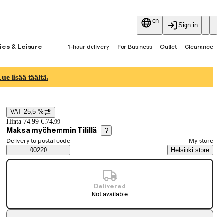
en
Sign in
ies & Leisure
1-hour delivery
For Business
Outlet
Clearance
Guides and articles
Vaihtokauppa
Services
Latest
e lisää täältä.
VAT 25,5 %
Price details
Hinta 74,99 €.
74
,
99
Maksa myöhemmin Tilillä
?
Select order method
Delivery to postal code
My store
Saatavuustiedot
00220
Helsinki store
Delivered
Not available