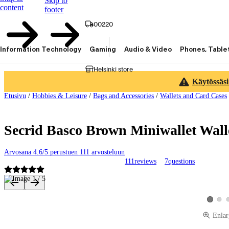
Skip to
content
footer
00220
Information Technology
Gaming
Audio & Video
Phones, Table
Helsinki store
Käytössäsi
Etusivu
/
Hobbies & Leisure
/
Bags and Accessories
/
Wallets and Card Cases
Secrid Basco Brown Miniwallet Wall
Arvosana 4.6/5 perustuen 111 arvosteluun
111
reviews
7
questions
Product images and videos
View 
View pro
Enlar