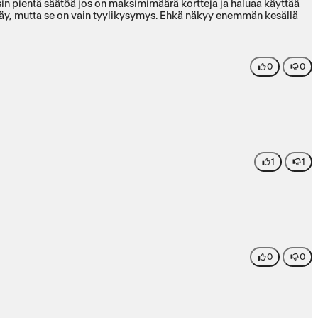
osin pientä säätöä jos on maksimimäärä kortteja ja haluaa käyttää
 näy, mutta se on vain tyylikysymys. Ehkä näkyy enemmän kesällä
0
0
1
1
0
0