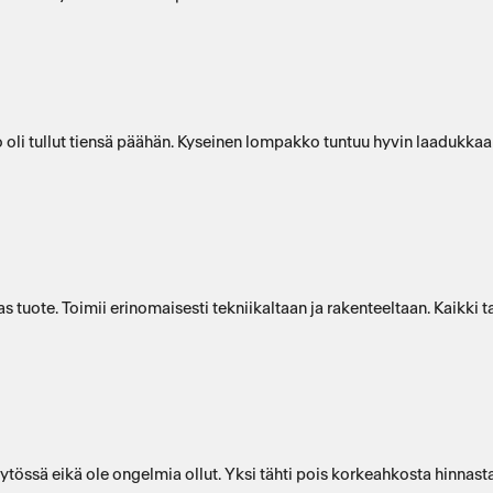
 tullut tiensä päähän. Kyseinen lompakko tuntuu hyvin laadukkaalta 
n ja rakenteeltaan. Kaikki tarvittava mahtuu mukaan, kortit ja setelit sekä kolikot. Suosittelen
äytössä eikä ole ongelmia ollut. Yksi tähti pois korkeahkosta hinnasta