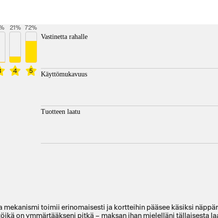
%
21
%
72
%
Vastinetta rahalle
3
4
5
Käyttömukavuus
Tuotteen laatu
mekanismi toimii erinomaisesti ja kortteihin pääsee käsiksi näppäräst
ttöikä on ymmärtääkseni pitkä – maksan ihan mielelläni tällaisesta la