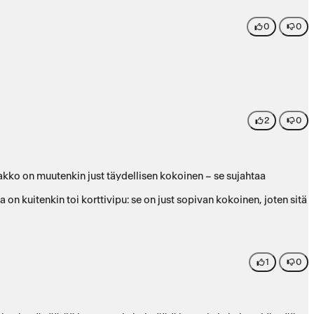
0
0
2
0
kko on muutenkin just täydellisen kokoinen – se sujahtaa
a on kuitenkin toi korttivipu: se on just sopivan kokoinen, joten sitä
1
0