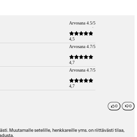
Arvosana 4.5/5
4,5
Arvosana 4.7/5
4,7
Arvosana 4.7/5
4,7
0
0
i. Muutamalle setelille, henkkareille yms. on riittävästi tilaa,
adusta.