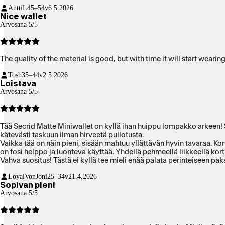
AnttiL
45–54v
6.5.2026
Nice wallet
Arvosana 5/5
The quality of the material is good, but with time it will start wearing a
Tosh
35–44v
2.5.2026
Loistava
Arvosana 5/5
Tää Secrid Matte Miniwallet on kyllä ihan huippu lompakko arkeen! 
kätevästi taskuun ilman hirveetä pullotusta.
Vaikka tää on näin pieni, sisään mahtuu yllättävän hyvin tavaraa. Korti
on tosi helppo ja luonteva käyttää. Yhdellä pehmeellä liikkeellä kort
Vahva suositus! Tästä ei kyllä tee mieli enää palata perinteiseen p
LoyalVonJoni
25–34v
21.4.2026
Sopivan pieni
Arvosana 5/5