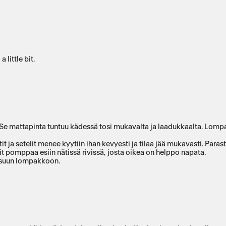
 little bit.
Se mattapinta tuntuu kädessä tosi mukavalta ja laadukkaalta. Lompa
t ja setelit menee kyytiin ihan kevyesti ja tilaa jää mukavasti. Parast
it pomppaa esiin nätissä rivissä, josta oikea on helppo napata.
aksuun lompakkoon.