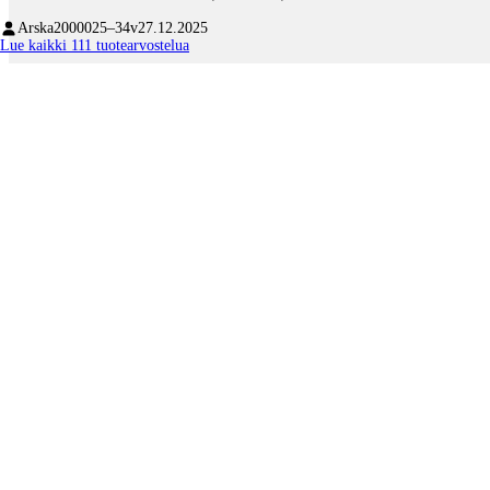
Arska20000
25–34v
27.12.2025
Lue kaikki 111 tuotearvostelua