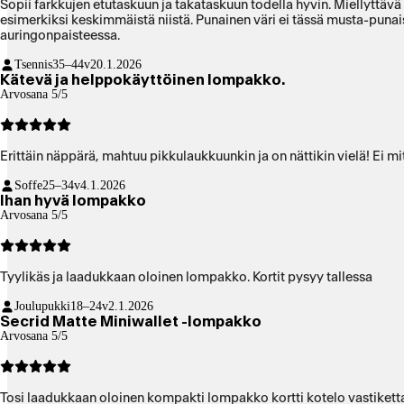
Sopii farkkujen etutaskuun ja takataskuun todella hyvin. Miellyttävä
esimerkiksi keskimmäistä niistä. Punainen väri ei tässä musta-puna
auringonpaisteessa.
Tsennis
35–44v
20.1.2026
Kätevä ja helppokäyttöinen lompakko.
Arvosana 5/5
Erittäin näppärä, mahtuu pikkulaukkuunkin ja on nättikin vielä! Ei mi
Soffe
25–34v
4.1.2026
Ihan hyvä lompakko
Arvosana 5/5
Tyylikäs ja laadukkaan oloinen lompakko. Kortit pysyy tallessa
Joulupukki
18–24v
2.1.2026
Secrid Matte Miniwallet -lompakko
Arvosana 5/5
Tosi laadukkaan oloinen kompakti lompakko kortti kotelo vastiketta