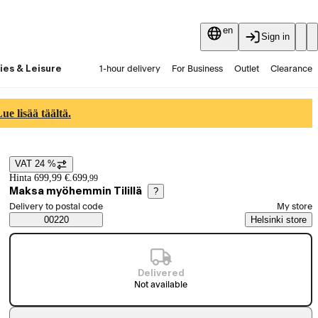
en
Sign in
ies & Leisure
1-hour delivery
For Business
Outlet
Clearance
Guides and articles
Vaihtokauppa
Services
Latest
e lisää täältä.
VAT 24 %
Price details
Hinta 699,99 €.
699
,
99
Maksa myöhemmin Tilillä
?
Select order method
Delivery to postal code
My store
Saatavuustiedot
00220
Helsinki store
Delivered
Not available