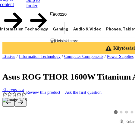
Skip to
content
footer
00220
Information Technology
Gaming
Audio & Video
Phones, Table
Helsinki store
Käytössäsi
Etusivu
/
Information Technology
/
Computer Components
/
Power Supplies
Asus ROG THOR 1600W Titanium AT
Ei arvosanaa
Review this product
Ask the first question
Product images and videos
View product 
View pro
Vie
View product 
Enlar