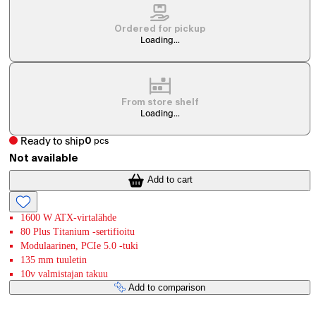
Ordered for pickup
Loading...
From store shelf
Loading...
Ready to ship
0
pcs
Not available
Add to cart
1600 W ATX-virtalähde
80 Plus Titanium -sertifioitu
Modulaarinen, PCIe 5.0 -tuki
135 mm tuuletin
10v valmistajan takuu
Add to comparison