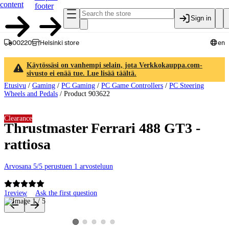
content
footer
Sign in
00220
Helsinki store
en
Käytössäsi on vanhempi selain, jota Verkkokauppa.com-
sivusto ei enää tue. Lue lisää täältä.
Etusivu
/
Gaming
/
PC Gaming
/
PC Game Controllers
/
PC Steering
Wheels and Pedals
/
Product 903622
Clearance
Thrustmaster Ferrari 488 GT3 -
rattiosa
Arvosana 5/5 perustuen 1 arvosteluun
1
review
Ask the first question
Product images and videos
View product image 2
View product image 3
View product image 4
View product image 5
View product image 1