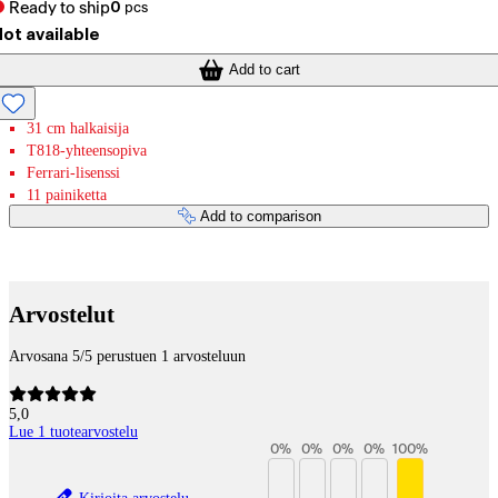
Ready to ship
0
pcs
ot available
Add to cart
31 cm halkaisija
T818-yhteensopiva
Ferrari-lisenssi
11 painiketta
Add to comparison
Payment services
Arvostelut
Arvosana 5/5 perustuen 1 arvosteluun
5,0
Lue 1 tuotearvostelu
0
%
0
%
0
%
0
%
100
%