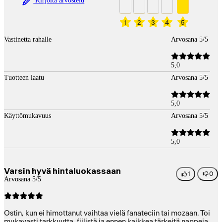
Kirjoita arvostelu
1
2
3
4
5
Vastinetta rahalle
Arvosana 5/5
5,0
Tuotteen laatu
Arvosana 5/5
5,0
Käyttömukavuus
Arvosana 5/5
5,0
Varsin hyvä hintaluokassaan
1
0
Arvosana 5/5
Ostin, kun ei himottanut vaihtaa vielä fanateciin tai mozaan. Toi
mukavasti tarkkuutta, fiilistä ja ennen kaikkea tärkeitä nappeja