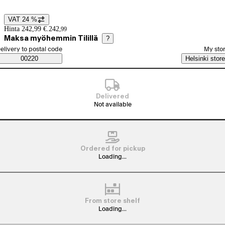
VAT 24 %
Price details
Hinta 242,99 €.
242
,
99
Maksa myöhemmin Tilillä
?
elect order method
elivery to postal code
My sto
Saatavuustiedot
00220
Helsinki store
Delivered
Not available
Ordered for pickup
Loading...
From store shelf
Loading...