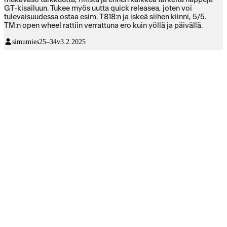
GT-kisailuun. Tukee myös uutta quick releasea, joten voi
tulevaisuudessa ostaa esim. T818:n ja iskeä siihen kiinni, 5/5.
TM:n open wheel rattiin verrattuna ero kuin yöllä ja päivällä.
simumies
25–34v
3.2.2025