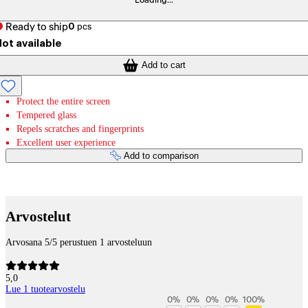
Loading...
Ready to ship
0
pcs
ot available
Add to cart
Protect the entire screen
Tempered glass
Repels scratches and fingerprints
Excellent user experience
Add to comparison
Payment services
Arvostelut
Arvosana 5/5 perustuen 1 arvosteluun
5,0
Lue 1 tuotearvostelu
0
%
0
%
0
%
0
%
100
%