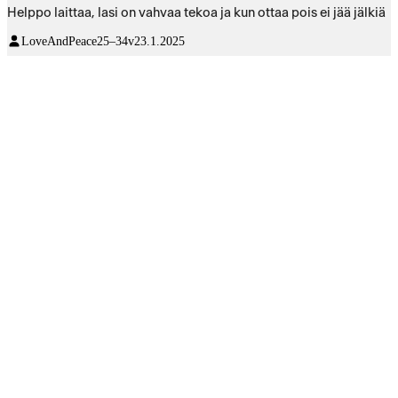
Helppo laittaa, lasi on vahvaa tekoa ja kun ottaa pois ei jää jälkiä
LoveAndPeace
25–34v
23.1.2025