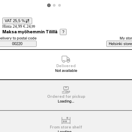
View product image 2
View product image 3
View product image 1
VAT 25,5 %
Price details
Hinta 24,99 €.
24
,
99
Maksa myöhemmin Tilillä
?
elect order method
elivery to postal code
My sto
Saatavuustiedot
00220
Helsinki store
Delivered
Not available
Ordered for pickup
Loading...
From store shelf