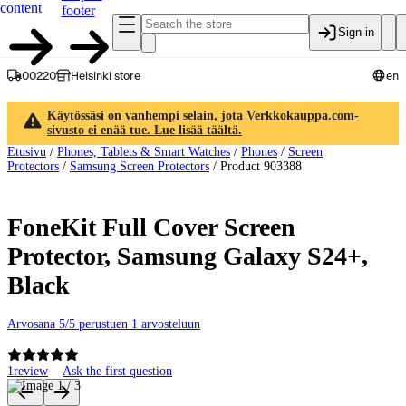
content
footer
Sign in
00220
Helsinki store
en
Käytössäsi on vanhempi selain, jota Verkkokauppa.com-
sivusto ei enää tue. Lue lisää täältä.
Etusivu
/
Phones, Tablets & Smart Watches
/
Phones
/
Screen
Protectors
/
Samsung Screen Protectors
/
Product 903388
FoneKit Full Cover Screen
Protector, Samsung Galaxy S24+,
Black
Arvosana 5/5 perustuen 1 arvosteluun
1
review
Ask the first question
Product images and videos