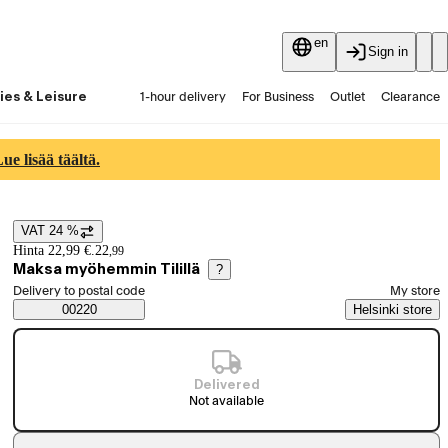
en
Sign in
ies & Leisure
1-hour delivery
For Business
Outlet
Clearance
Guides and articles
Vaihtokauppa
Services
Latest
e lisää täältä.
VAT 24 %
Price details
Hinta 22,99 €.
22
,
99
Maksa myöhemmin Tilillä
?
Select order method
Delivery to postal code
My store
Saatavuustiedot
00220
Helsinki store
Delivered
Not available