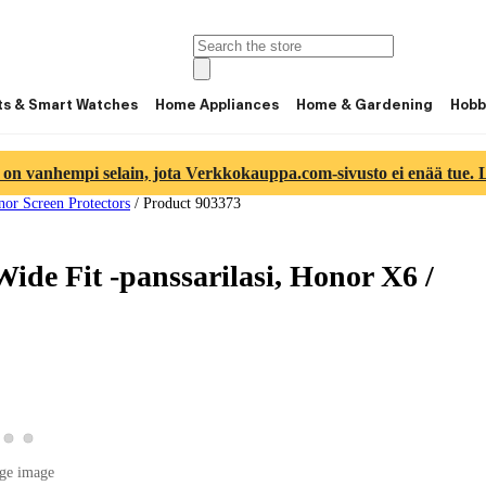
ts & Smart Watches
Home Appliances
Home & Gardening
Hobb
 on vanhempi selain, jota Verkkokauppa.com-sivusto ei enää tue. Lu
or Screen Protectors
/
Product 903373
ide Fit -panssarilasi, Honor X6 /
w product image 2
View product image 3
View product image 4
roduct image 1
ge image