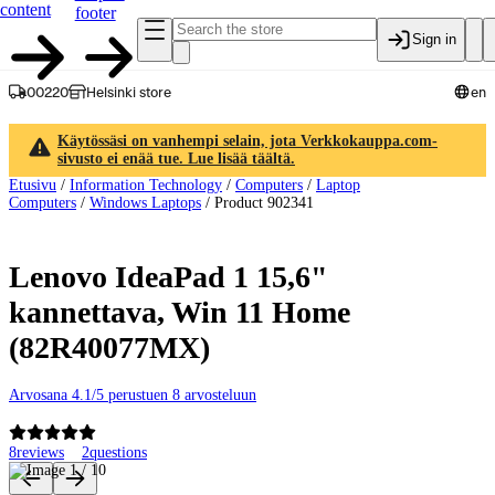
content
footer
Sign in
00220
Helsinki store
en
Käytössäsi on vanhempi selain, jota Verkkokauppa.com-
sivusto ei enää tue. Lue lisää täältä.
Etusivu
/
Information Technology
/
Computers
/
Laptop
Computers
/
Windows Laptops
/
Product 902341
Lenovo IdeaPad 1 15,6"
kannettava, Win 11 Home
(82R40077MX)
Arvosana 4.1/5 perustuen 8 arvosteluun
8
reviews
2
questions
Product images and videos