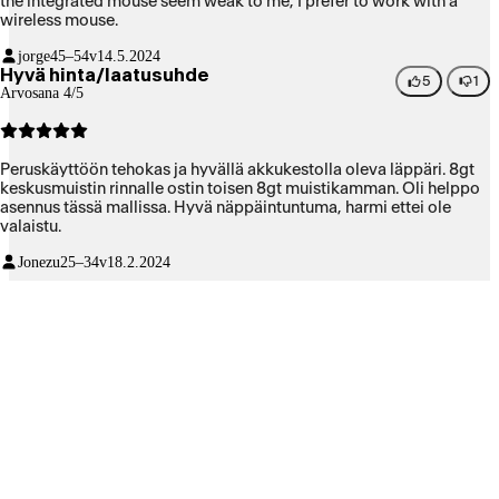
the integrated mouse seem weak to me, I prefer to work with a
wireless mouse.
jorge
45–54v
14.5.2024
Hyvä hinta/laatusuhde
5
1
Arvosana 4/5
Peruskäyttöön tehokas ja hyvällä akkukestolla oleva läppäri. 8gt
keskusmuistin rinnalle ostin toisen 8gt muistikamman. Oli helppo
asennus tässä mallissa. Hyvä näppäintuntuma, harmi ettei ole
valaistu.
Jonezu
25–34v
18.2.2024