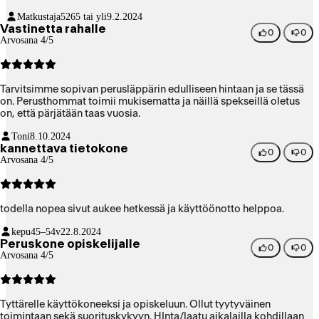
Matkustaja52
65 tai yli
9.2.2024
Vastinetta rahalle
0
0
Arvosana 4/5
Tarvitsimme sopivan perusläppärin edulliseen hintaan ja se tässä
on. Perusthommat toimii mukisematta ja näillä spekseillä oletus
on, että pärjätään taas vuosia.
Toni
8.10.2024
kannettava tietokone
0
0
Arvosana 4/5
todella nopea sivut aukee hetkessä ja käyttöönotto helppoa.
kepu
45–54v
22.8.2024
Peruskone opiskelijalle
0
0
Arvosana 4/5
Tyttärelle käyttökoneeksi ja opiskeluun. Ollut tyytyväinen
toimintaan sekä suorituskykyyn. HInta/laatu aikalailla kohdillaan