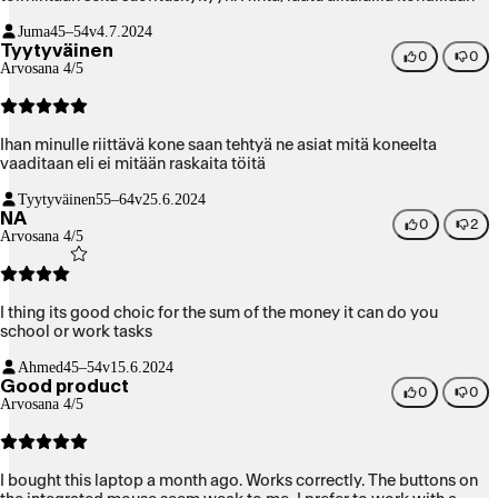
Juma
45–54v
4.7.2024
Tyytyväinen
0
0
Arvosana 4/5
Ihan minulle riittävä kone saan tehtyä ne asiat mitä koneelta
vaaditaan eli ei mitään raskaita töitä
Tyytyväinen
55–64v
25.6.2024
NA
0
2
Arvosana 4/5
I thing its good choic for the sum of the money it can do you
school or work tasks
Ahmed
45–54v
15.6.2024
Good product
0
0
Arvosana 4/5
I bought this laptop a month ago. Works correctly. The buttons on