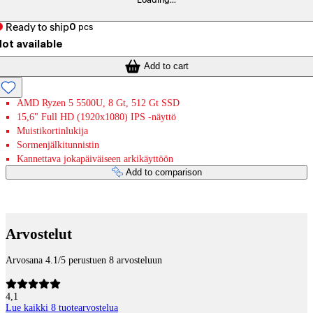
Loading...
Ready to ship
0
pcs
ot available
Add to cart
AMD Ryzen 5 5500U, 8 Gt, 512 Gt SSD
15,6" Full HD (1920x1080) IPS -näyttö
Muistikortinlukija
Sormenjälkitunnistin
Kannettava jokapäiväiseen arkikäyttöön
Add to comparison
Payment services
Arvostelut
Arvosana 4.1/5 perustuen 8 arvosteluun
4,1
Lue kaikki 8 tuotearvostelua