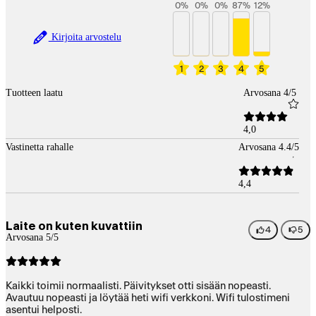
0
%
0
%
0
%
87
%
12
%
Kirjoita arvostelu
1
2
3
4
5
Tuotteen laatu
Arvosana 4/5
4,0
Vastinetta rahalle
Arvosana 4.4/5
4,4
Laite on kuten kuvattiin
4
5
Arvosana 5/5
Kaikki toimii normaalisti. Päivitykset otti sisään nopeasti.
Avautuu nopeasti ja löytää heti wifi verkkoni. Wifi tulostimeni
asentui helposti.