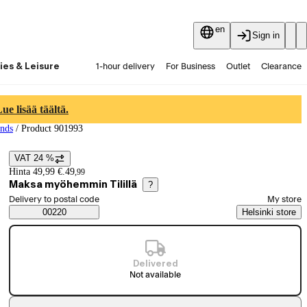
en
Sign in
ies & Leisure
1-hour delivery
For Business
Outlet
Clearance
Guides and articles
Vaihtokauppa
Services
Latest
e lisää täältä.
nds
/
Product 901993
VAT 24 %
Price details
Hinta 49,99 €.
49
,
99
Maksa myöhemmin Tilillä
?
Select order method
Delivery to postal code
My store
Saatavuustiedot
00220
Helsinki store
Delivered
Not available