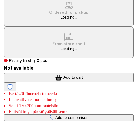
Ordered for pickup
Loading...
From store shelf
Loading...
Ready to ship
0
pcs
Not available
Add to cart
Kestävää fluoroelastomeeria
Innovatiivinen nastakiinnitys
Sopii 150-200 mm ranteisiin
Entistäkin ympäristöystävällisempi
Add to comparison