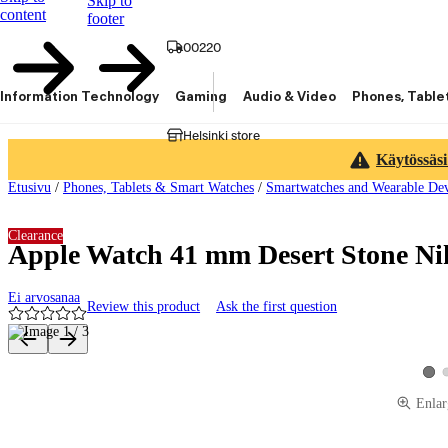
Skip to
content
footer
00220
Information Technology
Gaming
Audio & Video
Phones, Table
Helsinki store
Käytössäsi
Etusivu
/
Phones, Tablets & Smart Watches
/
Smartwatches and Wearable Dev
Clearance
Apple Watch 41 mm Desert Stone N
Ei arvosanaa
Review this product
Ask the first question
Product images and videos
View
Enlar