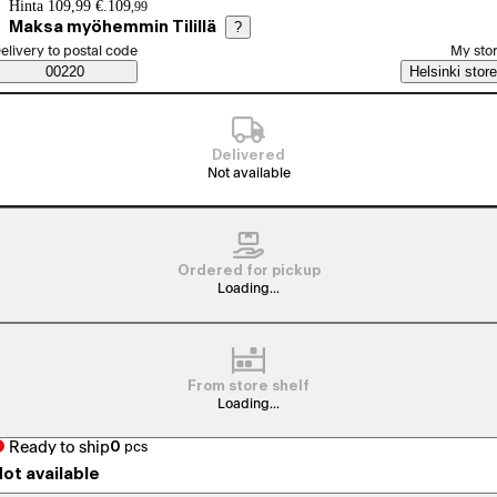
Price details
Hinta 109,99 €.
109
,
99
Maksa myöhemmin Tilillä
?
elect order method
elivery to postal code
My sto
Saatavuustiedot
00220
Helsinki store
Delivered
Not available
Ordered for pickup
Loading...
From store shelf
Loading...
Ready to ship
0
pcs
ot available