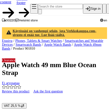
content
footer
Sign in
00220
Helsinki store
en
Käytössäsi on vanhempi selain, jota Verkkokauppa.com-
sivusto ei enää tue. Lue lisää täältä.
Etusivu
/
Phones, Tablets & Smart Watches
/
Smartwatches and Wearable
Devices
/
Smartwatch Bands
/
Apple Watch Bands
/
Apple Watch 49mm
Bands
/
Product 901810
Clearance
Apple Watch 49 mm Blue Ocean
Strap
Ei arvosanaa
Review this product
Ask the first question
Product images and videos
VAT 25,5 %