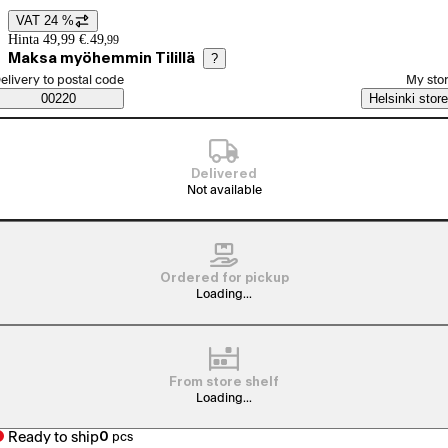
VAT 24 %
Price details
Hinta 49,99 €.
49
,
99
Maksa myöhemmin Tilillä
?
elect order method
elivery to postal code
My sto
Saatavuustiedot
00220
Helsinki store
Delivered
Not available
Ordered for pickup
Loading...
From store shelf
Loading...
Ready to ship
0
pcs