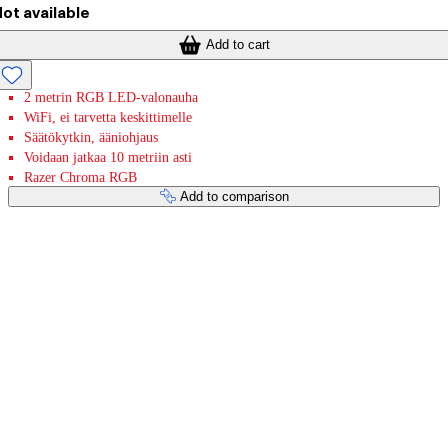
ot available
Add to cart
2 metrin RGB LED-valonauha
WiFi, ei tarvetta keskittimelle
Säätökytkin, ääniohjaus
Voidaan jatkaa 10 metriin asti
Razer Chroma RGB
Add to comparison
Payment services