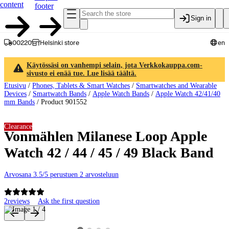
content
footer
Sign in
00220
Helsinki store
en
Käytössäsi on vanhempi selain, jota Verkkokauppa.com-
sivusto ei enää tue. Lue lisää täältä.
Etusivu
/
Phones, Tablets & Smart Watches
/
Smartwatches and Wearable
Devices
/
Smartwatch Bands
/
Apple Watch Bands
/
Apple Watch 42/41/40
mm Bands
/
Product 901552
Clearance
Vonmählen Milanese Loop Apple
Watch 42 / 44 / 45 / 49 Black Band
Arvosana 3.5/5 perustuen 2 arvosteluun
2
reviews
Ask the first question
Product images and videos