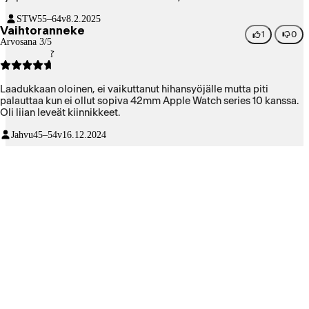
STW
55–64v
8.2.2025
Vaihtoranneke
1
0
Arvosana 3/5
Laadukkaan oloinen, ei vaikuttanut hihansyöjälle mutta piti
palauttaa kun ei ollut sopiva 42mm Apple Watch series 10 kanssa.
Oli liian leveät kiinnikkeet.
Jahvu
45–54v
16.12.2024