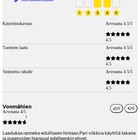
1
2
3
4
5
Käyttömukavuus
Arvosana 4.5/5
4,5
Tuotteen laatu
Arvosana 4.5/5
4,5
Vastinetta rahalle
Arvosana 4.5/5
4,5
Vonmählen
0
0
Arvosana 4/5
Laadukas ranneke edulliseen hintaan.Pari viikkoa käyttöä takana
ja puseroiden hiansuut edelleenkin ehyet.