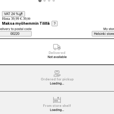
View product image 2
View product image 3
View product image 4
View product image 1
VAT 24 %
Price details
Hinta 39,99 €.
39
,
99
Maksa myöhemmin Tilillä
?
elect order method
elivery to postal code
My sto
Saatavuustiedot
00220
Helsinki store
Delivered
Not available
Ordered for pickup
Loading...
From store shelf
Loading...