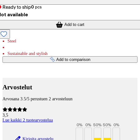
Ready to ship
0
pcs
ot available
Add to cart
Steel
Sustainable and stylish
Add to comparison
Payment services
Arvostelut
Arvosana 3.5/5 perustuen 2 arvosteluun
3,5
Lue kaikki 2 tuotearvostelua
0
%
0
%
50
%
50
%
0
%
Kirjoita arvostelu