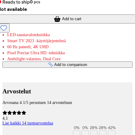
Ready to ship
0
pcs
ot available
Add to cart
LED-taustavalotekniikka
Smart TV 2023 -käyttöjärjestelmä
60 Hz paneeli, 4K UHD
Pixel Precise Ultra HD -tekniikka
Ambilight-valaistus, Dual Core
Add to comparison
Payment services
Arvostelut
Arvosana 4.1/5 perustuen 14 arvosteluun
4,1
Lue kaikki 14 tuotearvostelua
0
%
0
%
28
%
28
%
42
%