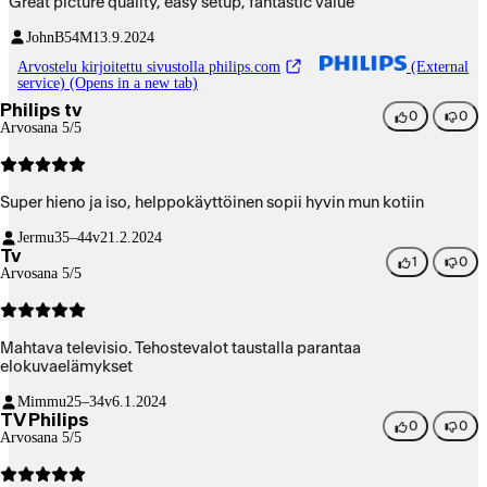
Great picture quality, easy setup, fantastic value
JohnB54
M
13.9.2024
Arvostelu kirjoitettu sivustolla philips.com
(External
service) (Opens in a new tab)
Philips tv
0
0
Arvosana 5/5
Super hieno ja iso, helppokäyttöinen sopii hyvin mun kotiin
Jermu
35–44v
21.2.2024
Tv
1
0
Arvosana 5/5
Mahtava televisio. Tehostevalot taustalla parantaa
elokuvaelämykset
Mimmu
25–34v
6.1.2024
TV Philips
0
0
Arvosana 5/5