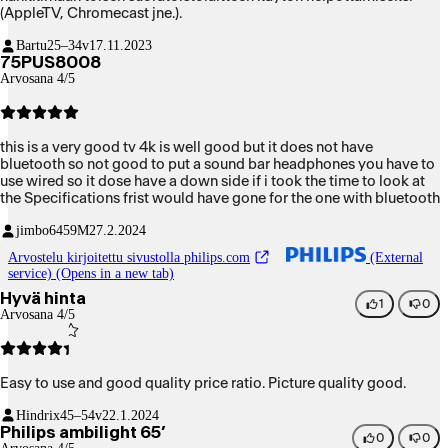
(AppleTV, Chromecast jne.).
Bartu
25–34v
17.11.2023
75PUS8008
Arvosana 4/5
this is a very good tv 4k is well good but it does not have
bluetooth so not good to put a sound bar headphones you have to
use wired so it dose have a down side if i took the time to look at
the Specifications frist would have gone for the one with bluetooth
jimbo6459
M
27.2.2024
Arvostelu kirjoitettu sivustolla philips.com
(External
service) (Opens in a new tab)
Hyvä hinta
1
0
Arvosana 4/5
Easy to use and good quality price ratio. Picture quality good.
Hindrix
45–54v
22.1.2024
Philips ambilight 65’
0
0