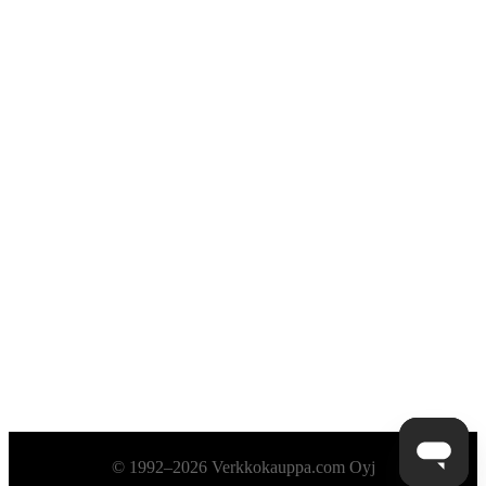
Alatunniste
© 1992–2026 Verkkokauppa.com Oyj