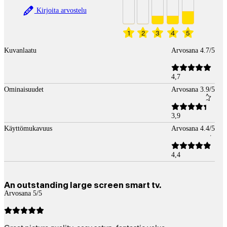
Kirjoita arvostelu
1
2
3
4
5
Kuvanlaatu
Arvosana 4.7/5
4,7
Ominaisuudet
Arvosana 3.9/5
3,9
Käyttömukavuus
Arvosana 4.4/5
4,4
An outstanding large screen smart tv.
Arvosana 5/5