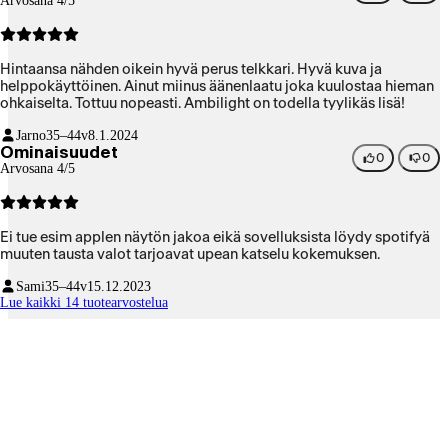
Arvosana 4/5
Hintaansa nähden oikein hyvä perus telkkari. Hyvä kuva ja
helppokäyttöinen. Ainut miinus äänenlaatu joka kuulostaa hieman
ohkaiselta. Tottuu nopeasti. Ambilight on todella tyylikäs lisä!
Jarno
35–44v
8.1.2024
Ominaisuudet
0
0
Arvosana 4/5
Ei tue esim applen näytön jakoa eikä sovelluksista löydy spotifyä
muuten tausta valot tarjoavat upean katselu kokemuksen.
Sami
35–44v
15.12.2023
Lue kaikki 14 tuotearvostelua