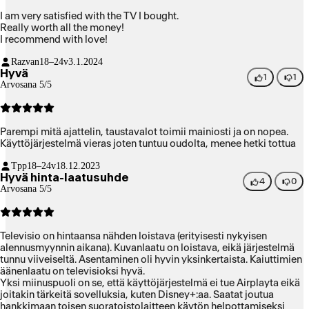
I am very satisfied with the TV I bought.
Really worth all the money!
I recommend with love!
Razvan
18–24v
3.1.2024
Hyvä
1
1
Arvosana 5/5
Parempi mitä ajattelin, taustavalot toimii mainiosti ja on nopea.
Käyttöjärjestelmä vieras joten tuntuu oudolta, menee hetki tottua
Tpp
18–24v
18.12.2023
Hyvä hinta-laatusuhde
4
0
Arvosana 5/5
Televisio on hintaansa nähden loistava (erityisesti nykyisen
alennusmyynnin aikana). Kuvanlaatu on loistava, eikä järjestelmä
tunnu viiveiseltä. Asentaminen oli hyvin yksinkertaista. Kaiuttimien
äänenlaatu on televisioksi hyvä.
Yksi miinuspuoli on se, että käyttöjärjestelmä ei tue Airplayta eikä
joitakin tärkeitä sovelluksia, kuten Disney+:aa. Saatat joutua
hankkimaan toisen suoratoistolaitteen käytön helpottamiseksi