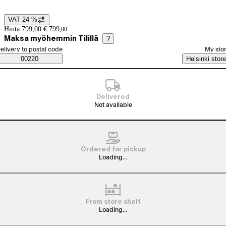
VAT 24 %
Price details
Hinta 799,00 €.
799
,
00
Maksa myöhemmin Tilillä
?
elect order method
elivery to postal code
My sto
Saatavuustiedot
00220
Helsinki store
Delivered
Not available
Ordered for pickup
Loading...
From store shelf
Loading...