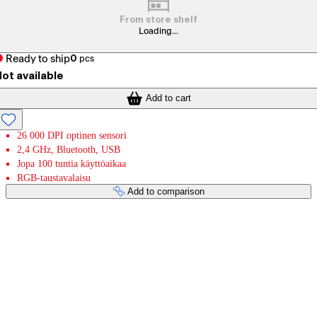
From store shelf
Loading...
Ready to ship
0
pcs
ot available
Add to cart
26 000 DPI optinen sensori
2,4 GHz, Bluetooth, USB
Jopa 100 tuntia käyttöaikaa
RGB-taustavalaisu
Add to comparison
Payment services