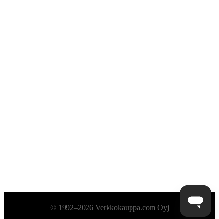
Alatunniste
© 1992–2026 Verkkokauppa.com Oyj