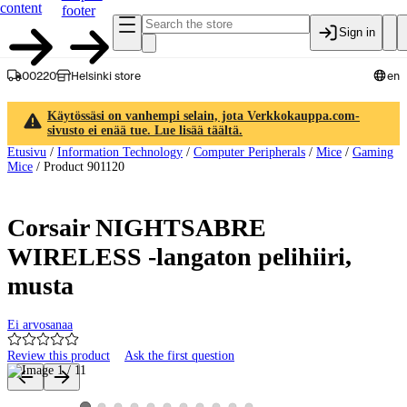
content
footer
Sign in
00220
Helsinki store
en
Käytössäsi on vanhempi selain, jota Verkkokauppa.com-
sivusto ei enää tue. Lue lisää täältä.
Etusivu
/
Information Technology
/
Computer Peripherals
/
Mice
/
Gaming
Mice
/
Product 901120
Corsair NIGHTSABRE
WIRELESS -langaton pelihiiri,
musta
Ei arvosanaa
Review this product
Ask the first question
Product images and videos