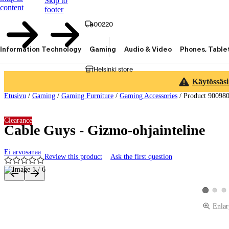
Skip to
content
footer
00220
Information Technology
Gaming
Audio & Video
Phones, Table
Helsinki store
Käytössäsi
Etusivu
/
Gaming
/
Gaming Furniture
/
Gaming Accessories
/
Product 90098
Clearance
Cable Guys - Gizmo-ohjainteline
Ei arvosanaa
Review this product
Ask the first question
Product images and videos
View pro
Vie
View prod
Enlar