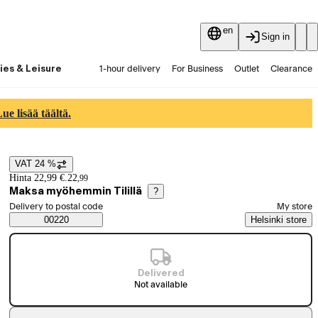
en
Sign in
ies & Leisure
1-hour delivery
For Business
Outlet
Clearance
Guides and articles
Vaihtokauppa
Services
Latest
e lisää täältä.
VAT 24 %
Price details
Hinta 22,99 €.
22
,
99
Maksa myöhemmin Tilillä
?
Select order method
Delivery to postal code
My store
Saatavuustiedot
00220
Helsinki store
Delivered
Not available