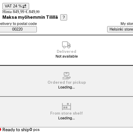
VAT 24 %
Price details
Hinta 849,99 €.
849
,
99
Maksa myöhemmin Tilillä
?
elect order method
elivery to postal code
My sto
Saatavuustiedot
00220
Helsinki store
Delivered
Not available
Ordered for pickup
Loading...
From store shelf
Loading...
Ready to ship
0
pcs