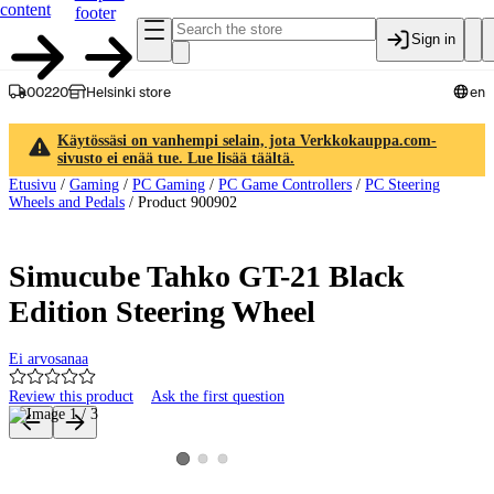
content
footer
Sign in
00220
Helsinki store
en
Käytössäsi on vanhempi selain, jota Verkkokauppa.com-
sivusto ei enää tue. Lue lisää täältä.
Etusivu
/
Gaming
/
PC Gaming
/
PC Game Controllers
/
PC Steering
Wheels and Pedals
/
Product 900902
Simucube Tahko GT-21 Black
Edition Steering Wheel
Ei arvosanaa
Review this product
Ask the first question
Product images and videos
View product image 2
View product image 3
View product image 1