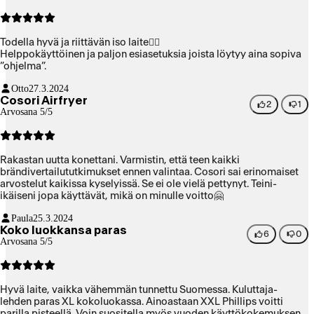
Todella hyvä ja riittävän iso laite👍🏻
Helppokäyttöinen ja paljon esiasetuksia joista löytyy aina sopiva
”ohjelma”.
Otto
27.3.2024
Cosori Airfryer
2
1
Arvosana 5/5
Rakastan uutta konettani. Varmistin, että teen kaikki
brändivertailututkimukset ennen valintaa. Cosori sai erinomaiset
arvostelut kaikissa kyselyissä. Se ei ole vielä pettynyt. Teini-
ikäiseni jopa käyttävät, mikä on minulle voitto🤗
Paula
25.3.2024
Koko luokkansa paras
6
0
Arvosana 5/5
Hyvä laite, vaikka vähemmän tunnettu Suomessa. Kuluttaja-
lehden paras XL kokoluokassa. Ainoastaan XXL Phillips voitti
parilla pisteellä. Voin suositella myös vuoden käyttökokemuksen