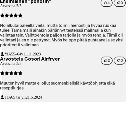
Ensimäinen ”pöhötin”
laite!!!
4
0
Arvosana 5/5
No alkutaipaleella vielä, mutta toimii hienosti ja hyvää ruokaa
tulee. Tämä malli ainakin pärjännyt testeissä mailmalla kun
valintaa tein. Vaihtoehtoja paljon tarjolla ja myös tehoja. Tämä oli
valintani ja en ole pettynyt. Myös helppo pitää puhtaana ja se yksi
prioriteetti valintaan
YiA
55–64v
11.11.2023
Arvostelu Cosori Airfryer
2
0
Arvosana 3/5
Muuten hyvä mutta ei ollut suomenkielisiä käyttöohjetta eikä
reseptikirjaa
ITA
65 tai yli
21.5.2024