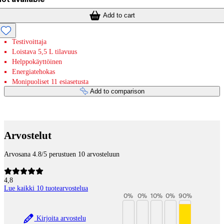
Add to cart
Testivoittaja
Loistava 5,5 L tilavuus
Helppokäyttöinen
Energiatehokas
Monipuoliset 11 esiasetusta
Add to comparison
Payment services
Arvostelut
Arvosana 4.8/5 perustuen 10 arvosteluun
4,8
Lue kaikki 10 tuotearvostelua
0
%
0
%
10
%
0
%
90
%
Kirjoita arvostelu