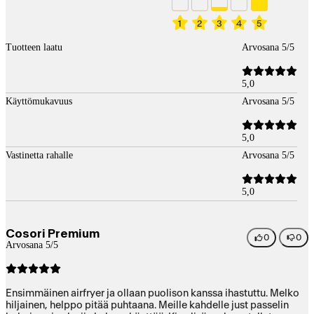
1
2
3
4
5
Tuotteen laatu
Arvosana 5/5
5,0
Käyttömukavuus
Arvosana 5/5
5,0
Vastinetta rahalle
Arvosana 5/5
5,0
Cosori Premium
0
0
Arvosana 5/5
Ensimmäinen airfryer ja ollaan puolison kanssa ihastuttu. Melko
hiljainen, helppo pitää puhtaana. Meille kahdelle just passelin