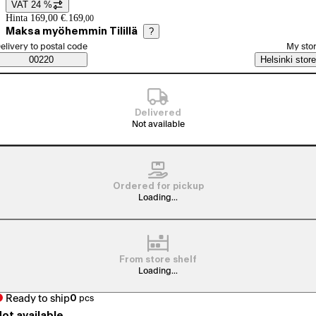
VAT 24 %
Price details
Hinta 169,00 €.
169
,
00
Maksa myöhemmin Tilillä
?
elect order method
elivery to postal code
My sto
Saatavuustiedot
00220
Helsinki store
Delivered
Not available
Ordered for pickup
Loading...
From store shelf
Loading...
Ready to ship
0
pcs
ot available