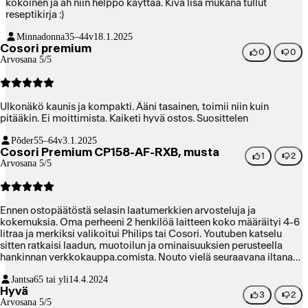
kokoinen ja ah niin helppo käyttää. Kiva lisä mukana tullut
reseptikirja :)
Minnadonna
35–44v
18.1.2025
Cosori premium
0
0
Arvosana 5/5
Ulkonäkö kaunis ja kompakti. Ääni tasainen, toimii niin kuin
pitääkin. Ei moittimista. Kaiketi hyvä ostos. Suosittelen
Põder
55–64v
3.1.2025
Cosori Premium CP158-AF-RXB, musta
1
2
Arvosana 5/5
Ennen ostopäätöstä selasin laatumerkkien arvosteluja ja
kokemuksia. Oma perheeni 2 henkilöä laitteen koko määräityi 4-6
litraa ja merkiksi valikoitui Philips tai Cosori. Youtuben katselu
sitten ratkaisi laadun, muotoilun ja ominaisuuksien perusteella
hankinnan verkkokauppa.comista. Nouto vielä seuraavana iltana
ilman jonotusta. Kuulin vielä että Wolttikin olisi tuonut kotiin
Jantsa
65 tai yli
14.4.2024
pikkurahalla.
Hyvä
3
2
Arvosana 5/5