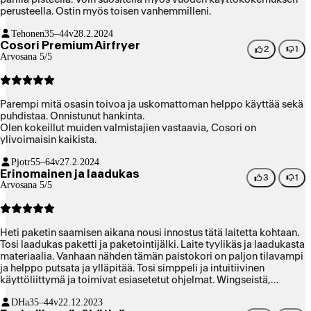
perusteella. Ostin myös toisen vanhemmilleni.
Tehonen
35–44v
28.2.2024
Cosori Premium Airfryer
2
1
Arvosana 5/5
Parempi mitä osasin toivoa ja uskomattoman helppo käyttää sekä
puhdistaa. Onnistunut hankinta.
Olen kokeillut muiden valmistajien vastaavia, Cosori on
ylivoimaisin kaikista.
Pjotr
55–64v
27.2.2024
Erinomainen ja laadukas
3
1
Arvosana 5/5
Heti paketin saamisen aikana nousi innostus tätä laitetta kohtaan.
Tosi laadukas paketti ja paketointijälki. Laite tyylikäs ja laadukasta
materiaalia. Vanhaan nähden tämän paistokori on paljon tilavampi
ja helppo putsata ja ylläpitää. Tosi simppeli ja intuitiivinen
käyttöliittymä ja toimivat esiasetetut ohjelmat. Wingseistä,
vihanneksista, lihasta ja kaiksesta muusta mitä olen kokeillut tulee
DHa
35–44v
22.12.2023
erinomaiset ja "keitetyt" kananmunat myös onnistuu. Tosi hyvä