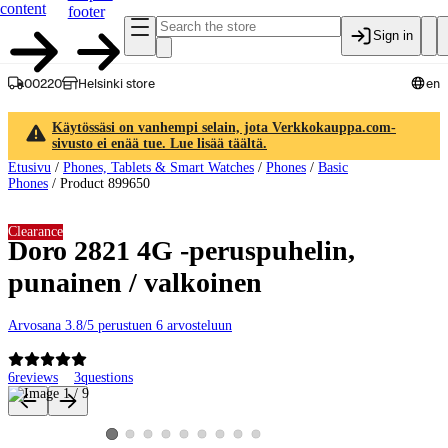
content
footer
Sign in
00220
Helsinki store
en
Käytössäsi on vanhempi selain, jota Verkkokauppa.com-
sivusto ei enää tue. Lue lisää täältä.
Etusivu
/
Phones, Tablets & Smart Watches
/
Phones
/
Basic
Phones
/
Product 899650
Clearance
Doro 2821 4G -peruspuhelin,
punainen / valkoinen
Arvosana 3.8/5 perustuen 6 arvosteluun
6
reviews
3
questions
Product images and videos
View product image 2
View product image 3
View product image 4
View product image 5
View product image 6
View product image 7
View product image 8
View product image 9
View product image 1