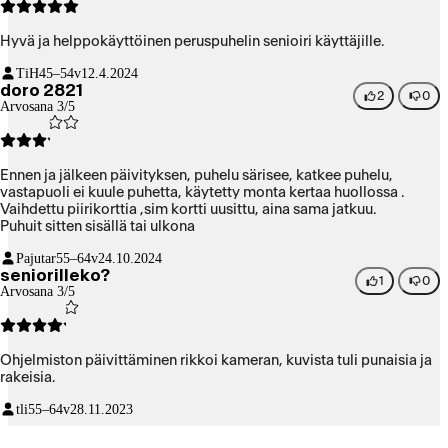
Hyvä ja helppokäyttöinen peruspuhelin senioiri käyttäjille.
TiH
45–54v
12.4.2024
doro 2821
2
0
Arvosana 3/5
Ennen ja jälkeen päivityksen, puhelu särisee, katkee puhelu,
vastapuoli ei kuule puhetta, käytetty monta kertaa huollossa .
Vaihdettu piirikorttia ,sim kortti uusittu, aina sama jatkuu.
Puhuit sitten sisällä tai ulkona
Pajutar
55–64v
24.10.2024
seniorilleko?
1
0
Arvosana 3/5
Ohjelmiston päivittäminen rikkoi kameran, kuvista tuli punaisia ja
rakeisia.
tli
55–64v
28.11.2023