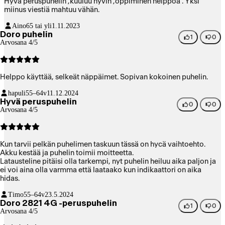
Hyvä peruspuhelin ,kuuluu hyvin ,oppiminen helppoa . Yksi
miinus viestiä mahtuu vähän.
Aino
65 tai yli
1.11.2023
Doro puhelin
1
0
Arvosana 4/5
Helppo käyttää, selkeät näppäimet. Sopivan kokoinen puhelin.
hapuli
55–64v
11.12.2024
Hyvä peruspuhelin
0
0
Arvosana 4/5
Kun tarvii pelkän puhelimen taskuun tässä on hycä vaihtoehto.
Akku kestää ja puhelin toimii moitteetta.
Latausteline pitäisi olla tarkempi, nyt puhelin heiluu aika paljon ja
ei voi aina olla varmma että laataako kun indikaattori on aika
hidas.
Timo
55–64v
23.5.2024
Doro 2821 4G -peruspuhelin
1
0
Arvosana 4/5