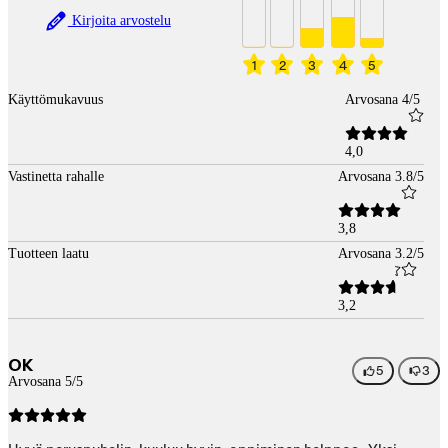
Kirjoita arvostelu
1
2
3
4
5
Käyttömukavuus
Arvosana 4/5
4,0
Vastinetta rahalle
Arvosana 3.8/5
3,8
Tuotteen laatu
Arvosana 3.2/5
3,2
OK
5
3
Arvosana 5/5