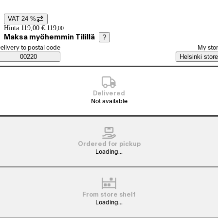
VAT 24 %
Price details
Hinta 119,00 €.
119
,
00
Maksa myöhemmin Tilillä
?
elect order method
elivery to postal code
My sto
Saatavuustiedot
00220
Helsinki store
Delivered
Not available
Ordered for pickup
Loading...
From store shelf
Loading...