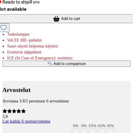
Ready to ship
0
pcs
ot available
Add to cart
Taskulamppu
VoLTE HD -puhelut
Suuri näyttö helpottaa käyttöä
Erottuvat näppäimet
ICE (In Case of Emergency) -toiminto
Add to comparison
Payment services
Arvostelut
Arvosana 3.8/5 perustuen 6 arvosteluun
3,8
Lue kaikki 6 tuotearvostelua
0
%
0
%
33
%
50
%
16
%