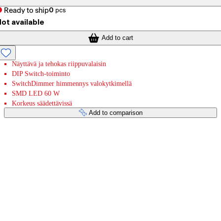
Ready to ship
0
pcs
ot available
Add to cart
Näyttävä ja tehokas riippuvalaisin
DIP Switch-toiminto
SwitchDimmer himmennys valokytkimellä
SMD LED 60 W
Korkeus säädettävissä
Add to comparison
Payment services