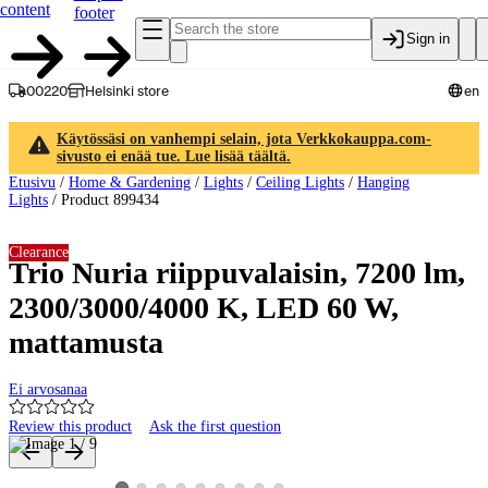
content
footer
Sign in
00220
Helsinki store
en
Käytössäsi on vanhempi selain, jota Verkkokauppa.com-
sivusto ei enää tue. Lue lisää täältä.
Etusivu
/
Home & Gardening
/
Lights
/
Ceiling Lights
/
Hanging
Lights
/
Product 899434
Clearance
Trio Nuria riippuvalaisin, 7200 lm,
2300/3000/4000 K, LED 60 W,
mattamusta
Ei arvosanaa
Review this product
Ask the first question
Product images and videos