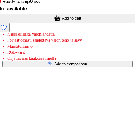
Ready to ship
0
pcs
ot available
Add to cart
Kaksi erillistä valonlähdettä
Portaattomasti säädettävä valon teho ja sävy
Muistitoiminto
RGB-värit
Ohjattavissa kaukosäätimellä
Add to comparison
Payment services