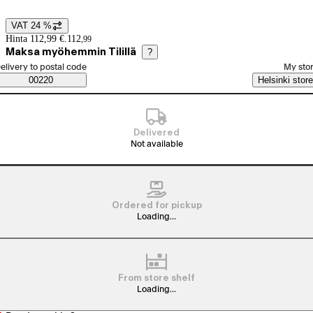
VAT 24 %
Price details
Hinta 112,99 €.
112
,
99
Maksa myöhemmin Tilillä
?
elect order method
elivery to postal code
My sto
Saatavuustiedot
00220
Helsinki store
Delivered
Not available
Ordered for pickup
Loading...
From store shelf
Loading...