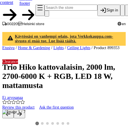
content
footer
Sign in
00220
Helsinki store
en
Käytössäsi on vanhempi selain, jota Verkkokauppa.com-
sivusto ei enää tue. Lue lisää täältä.
Etusivu
/
Home & Gardening
/
Lights
/
Ceiling Lights
/
Product 899353
Clearance
Trio Hiko kattovalaisin, 2000 lm,
2700-6000 K + RGB, LED 18 W,
mattamusta
Ei arvosanaa
Review this product
Ask the first question
Product images and videos
View product image 2
View product image 3
View product image 4
View product image 5
View product image 6
View product image 7
View product image 1