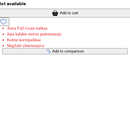
ot available
Add to cart
Aitoa Full-Grain-nahkaa
Jopa kahden metrin pudotussuoja
Kolme korttipaikkaa
MagSafe-yhteensopiva
Add to comparison
Payment services