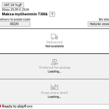
VAT 24 %
Price details
Hinta 29,99 €.
29
,
99
Maksa myöhemmin Tilillä
?
elect order method
elivery to postal code
My sto
Saatavuustiedot
00220
Helsinki store
Delivered
Not available
Ordered for pickup
Loading...
From store shelf
Loading...
Ready to ship
0
pcs