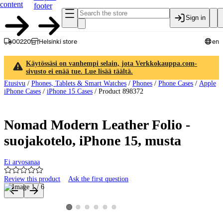
content
footer
Sign in
00220
Helsinki store
en
Käytössäsi on vanhempi selain, jota Verkkokauppa.com-
sivusto ei enää tue. Lue lisää täältä.
Etusivu
/
Phones, Tablets & Smart Watches
/
Phones
/
Phone Cases
/
Apple
iPhone Cases
/
iPhone 15 Cases
/
Product 898372
Nomad Modern Leather Folio -
suojakotelo, iPhone 15, musta
Ei arvosanaa
Review this product
Ask the first question
Product images and videos
View product image 2
View product image 3
View product image 4
View product image 5
View product image 6
View product image 1