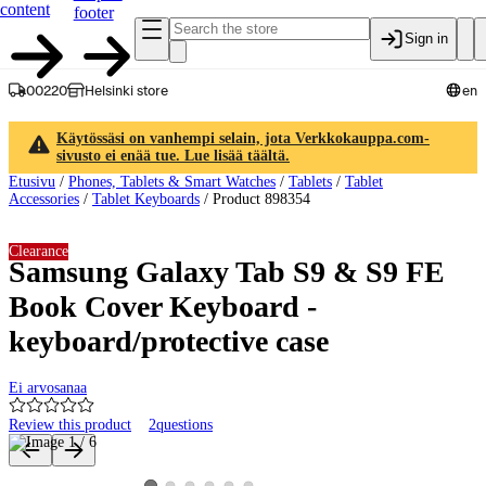
content
footer
Sign in
00220
Helsinki store
en
Käytössäsi on vanhempi selain, jota Verkkokauppa.com-
sivusto ei enää tue. Lue lisää täältä.
Etusivu
/
Phones, Tablets & Smart Watches
/
Tablets
/
Tablet
Accessories
/
Tablet Keyboards
/
Product 898354
Clearance
Samsung Galaxy Tab S9 & S9 FE
Book Cover Keyboard -
keyboard/protective case
Ei arvosanaa
Review this product
2
questions
Product images and videos