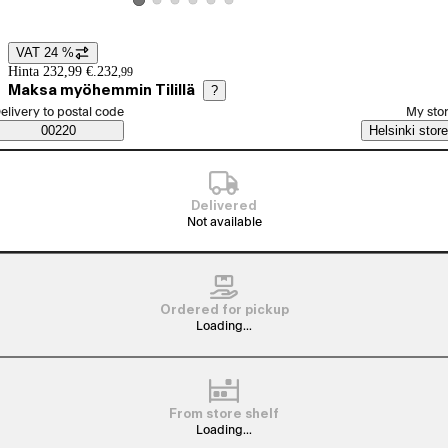
View product image 2
View product image 3
View product image 4
View product image 5
View product image 6
View product image 1
VAT 24 %
Price details
Hinta 232,99 €.
232
,
99
Maksa myöhemmin Tilillä
?
elect order method
elivery to postal code
My sto
Saatavuustiedot
00220
Helsinki store
Delivered
Not available
Ordered for pickup
Loading...
From store shelf
Loading...