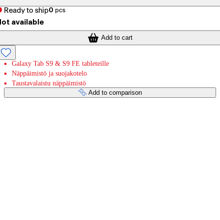
Ready to ship
0
pcs
ot available
Add to cart
Galaxy Tab S9 & S9 FE tableteille
Näppäimistö ja suojakotelo
Taustavalaistu näppäimistö
Add to comparison
Payment services