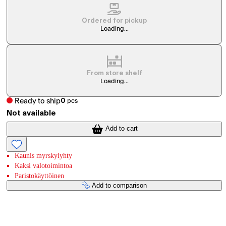
Ordered for pickup
Loading...
From store shelf
Loading...
Ready to ship
0
pcs
Not available
Add to cart
Kaunis myrskylyhty
Kaksi valotoimintoa
Paristokäyttöinen
Add to comparison