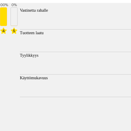
100
%
0
%
Vastinetta rahalle
4
5
Tuotteen laatu
Tyylikkyys
Käyttömukavuus