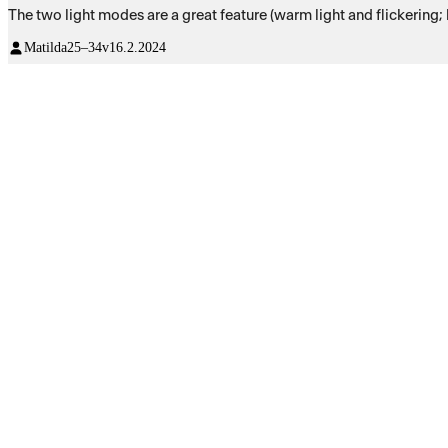
The two light modes are a great feature (warm light and flickering; b
Matilda
25–34v
16.2.2024