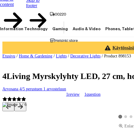
Skip to
content
footer
00220
Information Technology
Gaming
Audio & Video
Phones, Table
Helsinki store
Käytössäsi
Etusivu
/
Home & Gardening
/
Lights
/
Decorative Lights
/
Product 898153
4Living Myrskylyhty LED, 27 cm, 
Arvosana 4/5 perustuen 1 arvosteluun
1
review
1
question
Product images and videos
View pro
Vie
View prod
Enlar