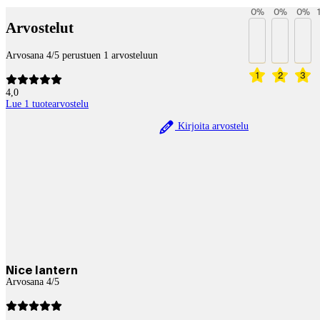
0
%
0
%
0
%
Arvostelut
Arvosana 4/5 perustuen 1 arvosteluun
1
2
3
4,0
Lue 1 tuotearvostelu
Kirjoita arvostelu
Nice lantern
Arvosana 4/5