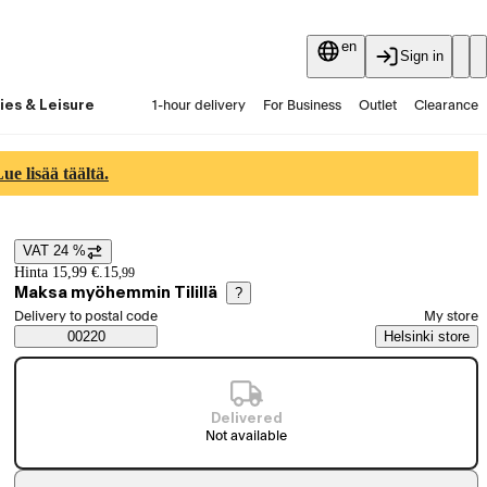
en
Sign in
ies & Leisure
1-hour delivery
For Business
Outlet
Clearance
Guides and articles
Vaihtokauppa
Services
Latest
e lisää täältä.
VAT 24 %
Price details
Hinta 15,99 €.
15
,
99
Maksa myöhemmin Tilillä
?
Select order method
Delivery to postal code
My store
Saatavuustiedot
00220
Helsinki store
Delivered
Not available