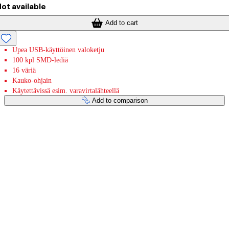
ot available
Add to cart
Upea USB-käyttöinen valoketju
100 kpl SMD-lediä
16 väriä
Kauko-ohjain
Käytettävissä esim. varavirtalähteellä
Add to comparison
Payment services