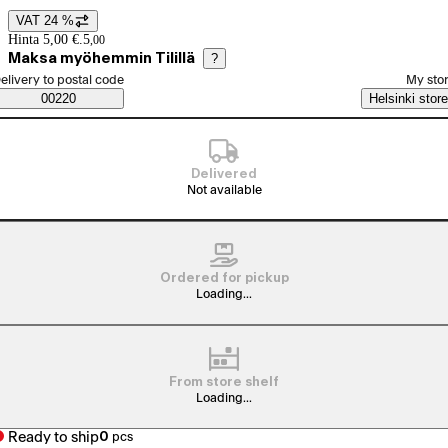
VAT 24 %
Price details
Hinta 5,00 €.
5
,
00
Maksa myöhemmin Tilillä
?
elect order method
elivery to postal code
My sto
Saatavuustiedot
00220
Helsinki store
Delivered
Not available
Ordered for pickup
Loading...
From store shelf
Loading...
Ready to ship
0
pcs