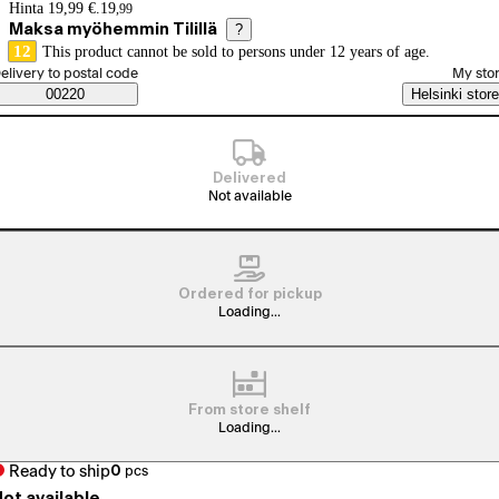
Price details
Hinta 19,99 €.
19
,
99
Maksa myöhemmin Tilillä
?
12
This product cannot be sold to persons under 12 years of age.
elect order method
elivery to postal code
My sto
Saatavuustiedot
00220
Helsinki store
Delivered
Not available
Ordered for pickup
Loading...
From store shelf
Loading...
Ready to ship
0
pcs
ot available