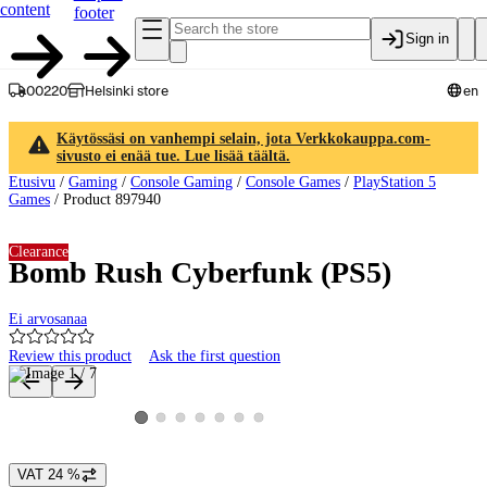
content
footer
Sign in
00220
Helsinki store
en
Käytössäsi on vanhempi selain, jota Verkkokauppa.com-
sivusto ei enää tue. Lue lisää täältä.
Etusivu
/
Gaming
/
Console Gaming
/
Console Games
/
PlayStation 5
Games
/
Product 897940
Clearance
Bomb Rush Cyberfunk (PS5)
Ei arvosanaa
Review this product
Ask the first question
Product images and videos
View product image 2
View product image 3
View product image 4
View product image 5
View product image 6
View product image 7
View product image 1
VAT 24 %