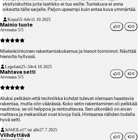
yksityiskohtia joita laatikko ei tuo esille. Tuotekuva ei anna
oikeutta tälle sarjalle. Paljon upeampi kuin antaa kuva ymmärtää.
Kiana
55–64v
11.10.2025
Mainio tuote
0
0
Arvosana 5/5
Mielenkiintoinen rakentamiskokemus ja hienot toiminnot. Näyttää
hienolta hyllyssä.
Legofani
25–34v
4.10.2025
Mahtava setti
0
0
Arvosana 5/5
Aluksi pelkäsin että techniikka kohdat tulevat olemaan haastavia
rakentaa, mutta olin väärässä. Koko setin rakentaminen oli pelkkää
nautintoa, se oli helppoa ja rentouttavaa. Sen ulkonäkö on aivan
mahtava ja mekaniikat ovat kivoja lisiä. Hintaansa nähden todella
hyvä setti.
JuVeElLe
17 tai alle
27.7.2025
Viihdyttävä
0
0