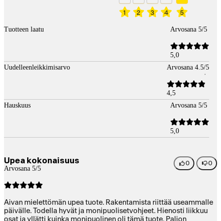
1
2
3
4
5
Tuotteen laatu
Arvosana 5/5
5,0
Uudelleenleikkimisarvo
Arvosana 4.5/5
4,5
Hauskuus
Arvosana 5/5
5,0
Upea kokonaisuus
0
0
Arvosana 5/5
Aivan mielettömän upea tuote. Rakentamista riittää useammalle
päivälle. Todella hyvät ja monipuolisetvohjeet. Hienosti liikkuu
osat ja yllätti kuinka monipuolinen oli tämä tuote. Paljon