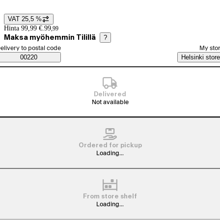
VAT 25,5 %
Price details
Hinta 99,99 €.
99
,
99
Maksa myöhemmin Tilillä
?
elect order method
elivery to postal code
My sto
Saatavuustiedot
00220
Helsinki store
Delivered
Not available
Ordered for pickup
Loading...
From store shelf
Loading...