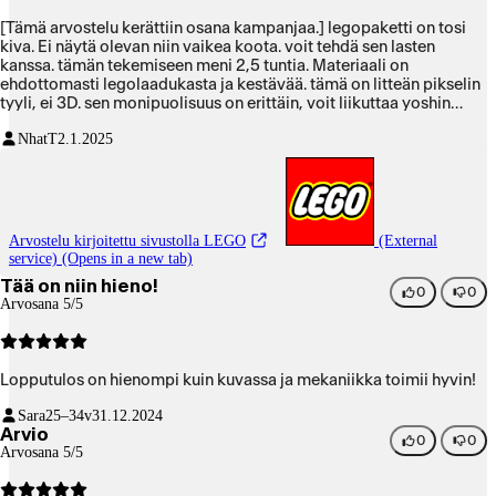
[Tämä arvostelu kerättiin osana kampanjaa.] legopaketti on tosi
kiva. Ei näytä olevan niin vaikea koota. voit tehdä sen lasten
kanssa. tämän tekemiseen meni 2,5 tuntia. Materiaali on
ehdottomasti legolaadukasta ja kestävää. tämä on litteän pikselin
tyyli, ei 3D. sen monipuolisuus on erittäin, voit liikuttaa yoshin
jalkoja ja suuta. rakastan myös sen yhteensopivuutta.
NhatT
2.1.2025
Arvostelu kirjoitettu sivustolla LEGO
(External
service) (Opens in a new tab)
Tää on niin hieno!
0
0
Arvosana 5/5
Lopputulos on hienompi kuin kuvassa ja mekaniikka toimii hyvin!
Sara
25–34v
31.12.2024
Arvio
0
0
Arvosana 5/5