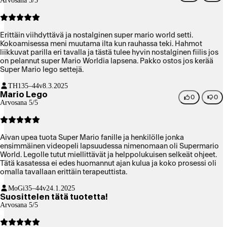
Arvosana 5/5
Erittäin viihdyttävä ja nostalginen super mario world setti.
Kokoamisessa meni muutama ilta kun rauhassa teki. Hahmot
liikkuvat parilla eri tavalla ja tästä tulee hyvin nostalginen fiilis jos
on pelannut super Mario Worldia lapsena. Pakko ostos jos kerää
Super Mario lego settejä.
TH1
35–44v
8.3.2025
Mario Lego
0
0
Arvosana 5/5
Aivan upea tuota Super Mario fanille ja henkilölle jonka
ensimmäinen videopeli lapsuudessa nimenomaan oli Supermario
World. Legolle tutut miellittävät ja helppolukuisen selkeät ohjeet.
Tätä kasatessa ei edes huomannut ajan kulua ja koko prosessi oli
omalla tavallaan erittäin terapeuttista.
MoGi
35–44v
24.1.2025
Suosittelen tätä tuotetta!
Arvosana 5/5