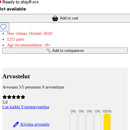
Ready to ship
0
pcs
ot available
Add to cart
New release, October 2024!
1215 parts
Age recommendation: 18+
Add to comparison
Payment services
Arvostelut
Arvosana 5/5 perustuen 9 arvosteluun
5,0
Lue kaikki 9 tuotearvostelua
0
%
0
%
0
%
0
%
100
%
Kirjoita arvostelu